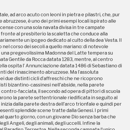
tisti bizantino-cassinesi nell'abside, nella parete
 contro-facciata, il secondo ad opera di pittori di scuola
e, ad arco acuto con leoni in pietra e pilastri, che, pur
rono la parete settentrionale riedificata in seguito al
 abruzzese, è uno dei primi esempi locali ispirato alle
inizia dalla parete destra dell'arco trionfale e quindi per
rcense con una sola navata divisa in tre campate
esenti splendide scene tratte dalla Genesi. I primi
 fronte al presbiterio la scaletta che conduce alla
 dal quarto giorno, con un giovane Dio senza barba che
nariamente un ipogeo dedicato al culto della dea Vesta. Il
gli Angeli, degli animali, degli uccelli. Infine la
o nel corso dei secoli a quello mariano: di notevole
dal Paradiso Terrestre. Nella seconda campata l'unico
 è una pregevolissima Madonna del Latte tempera su
, intenti a proclamare il messaggio scritto in latino e che
rmata Gentile da Rocca datata 1283, mentre, al centro
i in quest'area sono andati perduti a causa della
ella ospita l’ Annunciazione datata 1486 di Sebastiano di
l 1597, recante lo stemma di Fossa. Nell'ultima campata
nti del rinascimento abruzzese. Ma l’assoluta
 un San Giorgio e un San Martino, i Mesi, gli ultimi sei
ei due distinti cicli d’affreschi che ne ricoprono
. Nell'abside sono le rappresentate, come era usanza
tisti bizantino-cassinesi nell'abside, nella parete
one del Cristo. Sulla parete di sinistra una magnifica
 contro-facciata, il secondo ad opera di pittori di scuola
ece San Giovanni Battista, San Paolo, Cristo
rono la parete settentrionale riedificata in seguito al
ista. In basso si procede con la Flagellazione e quindi
inizia dalla parete destra dell'arco trionfale e quindi per
Giovanni Evangelista, la Deposizione. Il ciclo termina
esenti splendide scene tratte dalla Genesi. I primi
one del Giudizio Universale, uno tra i più antichi
 dal quarto giorno, con un giovane Dio senza barba che
, in visita a questa chiesa in occasione della nomina di
gli Angeli, degli animali, degli uccelli. Infine la
iudizio da trarne spunto per la sua Commedia. Il ciclo di
dal Paradiso Terrestre. Nella seconda campata l'unico