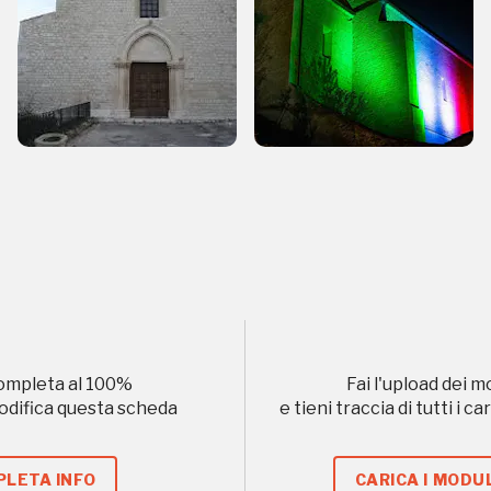
formazioni per te più interessanti, a quelle inerenti i luoghi p
eventi organizzati
REGISTRATI
Museo Cappell
Sansevero
ompleta al
100
%
Fai l'upload dei m
modifica questa scheda
e tieni traccia di tutti i 
Napoli
LETA INFO
CARICA I MODUL