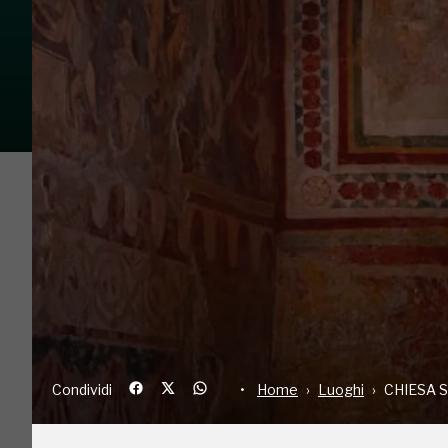
Condividi
Home
Luoghi
CH
La facciata a forma di capanna presenta un portal
conservando le caratteristiche proprie dell'arte
forme gotiche. L'interno segue il modello ciste
conclusa da un presbiterio di forma quadrata. Di
piccola cripta, che secondo gli storici era origi
culto alla divinità femminile è stato sovrappost
spessore artistico sono due immagini la prima
legno tra le più antiche d’ Abruzzo, datata e fi
Condividi
Home
Luoghi
CHIESA 
della parete settentrionale, una raffinata Capp
Nicola da Casentino, tra i maggiori rappresenta
particolarità di Santa Maria ad Cryptas risiede n