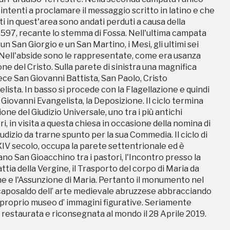
XIV secolo, occupa la parete settentrionale ed è
, intenti a proclamare il messaggio scritto in latino e che
no San Gioacchino tra i pastori, l'Incontro presso la
i in quest'area sono andati perduti a causa della
attia della Vergine, il Trasporto del corpo di Maria da
l 1597, recante lo stemma di Fossa. Nell'ultima campata
ine e l'Assunzione di Maria. Pertanto il monumento nel
 un San Giorgio e un San Martino, i Mesi, gli ultimi sei
aposaldo dell’ arte medievale abruzzese abbracciando
. Nell'abside sono le rappresentate, come era usanza
 e proprio museo d’ immagini figurative. Seriamente
one del Cristo. Sulla parete di sinistra una magnifica
 restaurata e riconsegnata al mondo il 28 Aprile 2019.
ece San Giovanni Battista, San Paolo, Cristo
ista. In basso si procede con la Flagellazione e quindi
Giovanni Evangelista, la Deposizione. Il ciclo termina
one del Giudizio Universale, uno tra i più antichi
, in visita a questa chiesa in occasione della nomina di
iudizio da trarne spunto per la sua Commedia. Il ciclo di
XIV secolo, occupa la parete settentrionale ed è
no San Gioacchino tra i pastori, l'Incontro presso la
attia della Vergine, il Trasporto del corpo di Maria da
ampagne in corso in questo luo
ine e l'Assunzione di Maria. Pertanto il monumento nel
aposaldo dell’ arte medievale abruzzese abbracciando
 e proprio museo d’ immagini figurative. Seriamente
 restaurata e riconsegnata al mondo il 28 Aprile 2019.