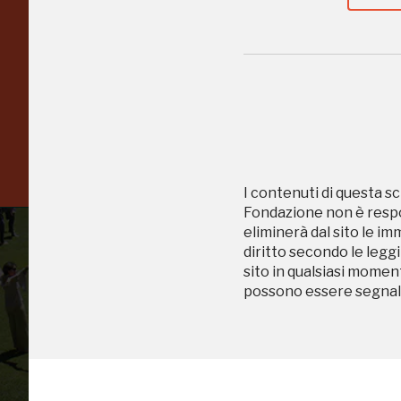
risparmiando.
ISCRIVITI AL FAI
Scopri tutte le opportunità riservate agli iscritti
I contenuti di questa sc
Fondazione non è respon
eliminerà dal sito le im
diritto secondo le leggi
sito in qualsiasi momen
possono essere segnala