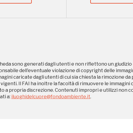
Ingresso
Palazzo Strozzi
gratuito
Firenze
nei Beni FAI tutto
l'anno
Gallerie d’Itali
Gratis
Milano
heda sono generati dagli utenti e non riflettono un giudizio 
sabile dell’eventuale violazione di copyright delle immagini
magini caricate dagli utenti di cui sia chiesta la rimozione da
 vigenti. Il FAI ha inoltre la facoltà di rimuovere le immagini 
to a propria discrezione. Contenuti impropri e utilizzi non c
ti a:
iluoghidelcuore@fondoambiente.it
.