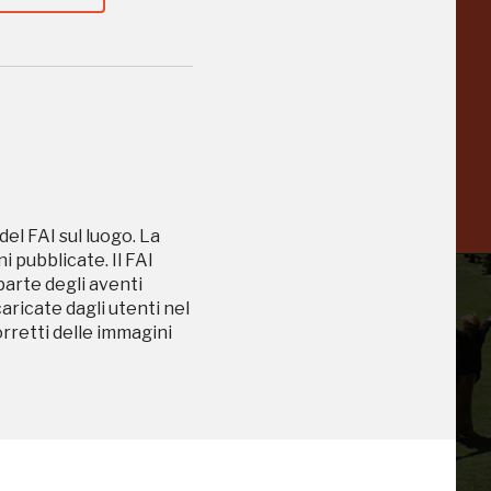
Collezione
Peggy
-23%
-14%
Guggenheim
Venezia
a
-20%
del FAI sul luogo. La
 pubblicate. Il FAI
 parte degli aventi
caricate dagli utenti nel
orretti delle immagini