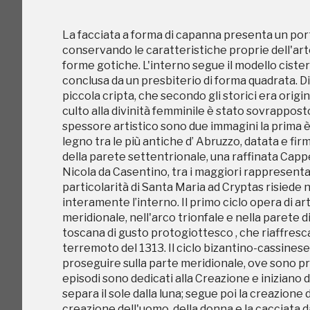
interamente l’interno. Il primo ciclo opera di ar
meridionale, nell'arco trionfale e nella parete di
La facciata a forma di capanna presenta un portal
toscana di gusto protogiottesco , che riaffresca
conservando le caratteristiche proprie dell'arte
terremoto del 1313. Il ciclo bizantino-cassinese 
forme gotiche. L'interno segue il modello ciste
proseguire sulla parte meridionale, ove sono pr
conclusa da un presbiterio di forma quadrata. Di
episodi sono dedicati alla Creazione e iniziano
piccola cripta, che secondo gli storici era origi
separa il sole dalla luna; segue poi la creazione de
culto alla divinità femminile è stato sovrappost
creazione dell'uomo, della donna e la cacciata 
spessore artistico sono due immagini la prima
affresco tuttora leggibile raffigura i sei Profeti
legno tra le più antiche d’ Abruzzo, datata e fi
portano nella mano destra. Molti dipinti present
della parete settentrionale, una raffinata Capp
costruzione dell'altare in pietra, realizzato ne
Nicola da Casentino, tra i maggiori rappresenta
troviamo dipinti disposti su tre registri. Tra essi
particolarità di Santa Maria ad Cryptas risiede n
dell'anno, e, infine, Abramo, Isacco e Giacobbe
interamente l’interno. Il primo ciclo opera di ar
presso la cultura bizantina, le scene della Passi
meridionale, nell'arco trionfale e nella parete di
Ultima Cena, sulla parete frontale troviamo inv
toscana di gusto protogiottesco , che riaffresca
Pantocratore, San Pietro e San Giovanni Evangel
terremoto del 1313. Il ciclo bizantino-cassinese 
al centro la Crocifissione con la Madonna e San 
proseguire sulla parte meridionale, ove sono pr
sulla parete di contro-facciata con la raffigurazi
episodi sono dedicati alla Creazione e iniziano
d'Abruzzo. La leggenda vuole che Dante Alighieri
separa il sole dalla luna; segue poi la creazione de
Celestino V, fu talmente colpito dai dipinti del G
creazione dell'uomo, della donna e la cacciata 