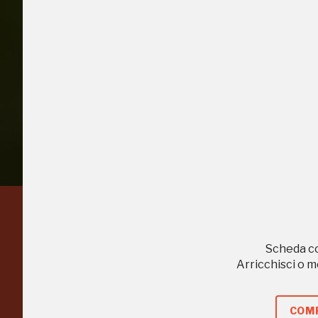
Accedi alle in
Regalati 365 giorni di
Scheda c
arte e cultura
Arricchisci o 
nell'Italia più bella,
COMP