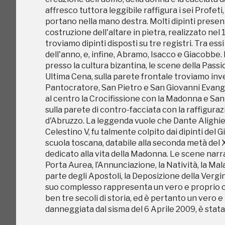
scuola toscana, databile alla seconda metà del 
affresco tuttora leggibile raffigura i sei Profeti
dedicato alla vita della Madonna. Le scene narra
portano nella mano destra. Molti dipinti present
Porta Aurea, l’Annunciazione, la Natività, la Mal
costruzione dell'altare in pietra, realizzato ne
parte degli Apostoli, la Deposizione della Verg
troviamo dipinti disposti su tre registri. Tra essi
suo complesso rappresenta un vero e proprio c
dell'anno, e, infine, Abramo, Isacco e Giacobbe
ben tre secoli di storia, ed è pertanto un vero
presso la cultura bizantina, le scene della Passi
danneggiata dal sisma del 6 Aprile 2009, è stata
Ultima Cena, sulla parete frontale troviamo inv
Pantocratore, San Pietro e San Giovanni Evangel
al centro la Crocifissione con la Madonna e San 
sulla parete di contro-facciata con la raffigurazi
d'Abruzzo. La leggenda vuole che Dante Alighieri
Celestino V, fu talmente colpito dai dipinti del G
scuola toscana, databile alla seconda metà del 
dedicato alla vita della Madonna. Le scene narra
Porta Aurea, l’Annunciazione, la Natività, la Mal
C
parte degli Apostoli, la Deposizione della Verg
suo complesso rappresenta un vero e proprio c
ben tre secoli di storia, ed è pertanto un vero
danneggiata dal sisma del 6 Aprile 2009, è stata