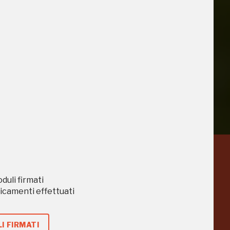
iù vicini e gli
a
Pinacoteca
Agnelli
oduli firmati
-25%
-20%
caricamenti effettuati
Torino
I FIRMATI