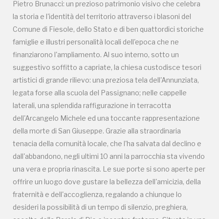
Pietro Brunacci: un prezioso patrimonio visivo che celebra
tenacia della comunità locale, che l'ha salvata dal declino e
la storia e l'identità del territorio attraverso i blasoni del
dall'abbandono, negli ultimi 10 anni la parrocchia sta vivendo
Comune di Fiesole, dello Stato e di ben quattordici storiche
una vera e propria rinascita. Le sue porte si sono aperte per
famiglie e illustri personalità locali dell'epoca che ne
offrire un luogo dove gustare la bellezza dell'amicizia, della
finanziarono l'ampliamento. Al suo interno, sotto un
fraternità e dell'accoglienza, regalando a chiunque lo
suggestivo soffitto a capriate, la chiesa custodisce tesori
desideri la possibilità di un tempo di silenzio, preghiera,
artistici di grande rilievo: una preziosa tela dell'Annunziata,
ascolto della Parola di Dio e incontro fraterno. Situata in una
legata forse alla scuola del Passignano; nelle cappelle
posizione strategica per i viandanti, la chiesa si trova lungo
laterali, una splendida raffigurazione in terracotta
il celebre cammino della "Via degli Dei", nei fine settimana
dell'Arcangelo Michele ed una toccante rappresentazione
spesso diventa una tappa di sosta e ristoro imprescindibile.
della morte di San Giuseppe. Grazie alla straordinaria
Qui, un semplice bicchiere d'acqua offerto ai pellegrini si
tenacia della comunità locale, che l'ha salvata dal declino e
trasforma in un'occasione profonda di scambio umano,
dall'abbandono, negli ultimi 10 anni la parrocchia sta vivendo
ascolto e condivisione. San Michele a Muscoli è una realtà a
una vera e propria rinascita. Le sue porte si sono aperte per
misura d'uomo; un laboratorio di fede, dialogo e fraternità
offrire un luogo dove gustare la bellezza dell'amicizia, della
per piccoli e grandi che si esprime attraverso semplice
fraternità e dell'accoglienza, regalando a chiunque lo
attività: - percorsi di scoperta della fede per bambini e
desideri la possibilità di un tempo di silenzio, preghiera,
ragazzi ; - un Gruppo Famiglie (che si incontra mensilmente);