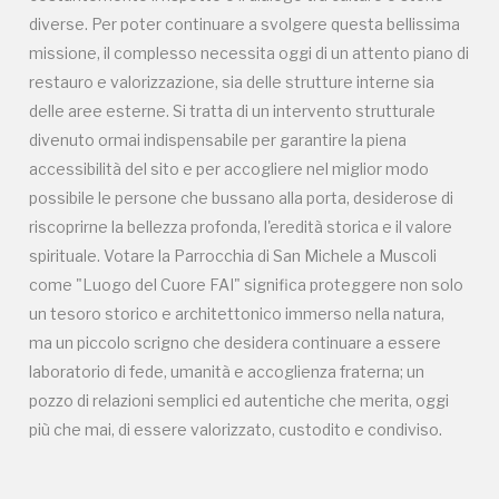
diverse. Per poter continuare a svolgere questa bellissima
ma un piccolo scrigno che desidera continuare a essere
missione, il complesso necessita oggi di un attento piano di
laboratorio di fede, umanità e accoglienza fraterna; un
restauro e valorizzazione, sia delle strutture interne sia
pozzo di relazioni semplici ed autentiche che merita, oggi
delle aree esterne. Si tratta di un intervento strutturale
più che mai, di essere valorizzato, custodito e condiviso.
divenuto ormai indispensabile per garantire la piena
accessibilità del sito e per accogliere nel miglior modo
possibile le persone che bussano alla porta, desiderose di
riscoprirne la bellezza profonda, l'eredità storica e il valore
spirituale. Votare la Parrocchia di San Michele a Muscoli
come "Luogo del Cuore FAI" significa proteggere non solo
un tesoro storico e architettonico immerso nella natura,
Campagne in corso in questo
ma un piccolo scrigno che desidera continuare a essere
laboratorio di fede, umanità e accoglienza fraterna; un
luogo
pozzo di relazioni semplici ed autentiche che merita, oggi
più che mai, di essere valorizzato, custodito e condiviso.