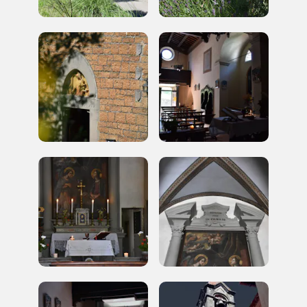
REGISTRATI
Regalati 365 giorni di arte e cultura nell'Italia
più bella, risparmiando.
ISCRIVITI AL FAI
Scopri tutte le opportunità riservate agli iscritti
Museo Cappell
Sansevero
Napoli
Palazzo Strozzi
Ingresso gratuito
Firenze
nei Beni FAI tutto l'anno