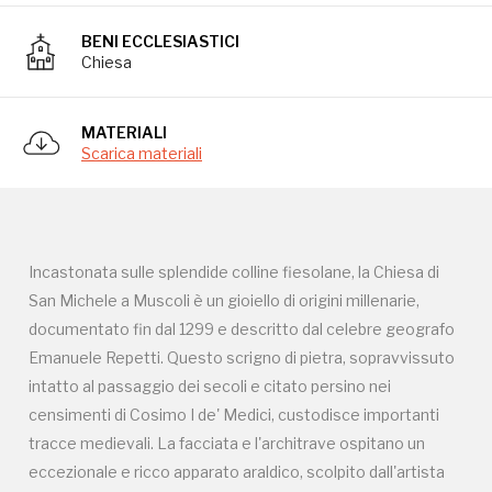
documentato fin dal 1299 e descritto dal celebre geografo
BENI ECCLESIASTICI
Emanuele Repetti. Questo scrigno di pietra, sopravvissuto
Chiesa
intatto al passaggio dei secoli e citato persino nei
censimenti di Cosimo I de' Medici, custodisce importanti
tracce medievali. La facciata e l'architrave ospitano un
MATERIALI
Scarica materiali
eccezionale e ricco apparato araldico, scolpito dall'artista
Pietro Brunacci: un prezioso patrimonio visivo che celebra
la storia e l'identità del territorio attraverso i blasoni del
Comune di Fiesole, dello Stato e di ben quattordici storiche
Incastonata sulle splendide colline fiesolane, la Chiesa di
famiglie e illustri personalità locali dell'epoca che ne
San Michele a Muscoli è un gioiello di origini millenarie,
finanziarono l'ampliamento. Al suo interno, sotto un
documentato fin dal 1299 e descritto dal celebre geografo
suggestivo soffitto a capriate, la chiesa custodisce tesori
Emanuele Repetti. Questo scrigno di pietra, sopravvissuto
artistici di grande rilievo: una preziosa tela dell'Annunziata,
intatto al passaggio dei secoli e citato persino nei
legata forse alla scuola del Passignano; nelle cappelle
censimenti di Cosimo I de' Medici, custodisce importanti
laterali, una splendida raffigurazione in terracotta
tracce medievali. La facciata e l'architrave ospitano un
dell'Arcangelo Michele ed una toccante rappresentazione
eccezionale e ricco apparato araldico, scolpito dall'artista
della morte di San Giuseppe. Grazie alla straordinaria