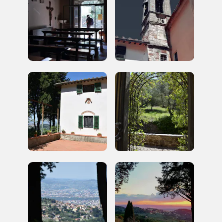
Gallerie d’Itali
Milano
Gratis
Tutto questo non
sarebbe possibile
senza di te