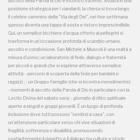
ascolto della Parola di Dio e incontro fraterno. Situata in una
- momenti di ascolto della Parola di Dio in particolare con la
posizione strategica per i viandanti, la chiesa si trova lungo
Lectio Divina del sabato sera; - giornate di ritiro spirituale
il celebre cammino della "Via degli Dei", nei fine settimana
aperte a singoli e gruppi giovanili. È un luogo di profonda
spesso diventa una tappa di sosta e ristoro imprescindibile.
inclusione dove tutti possono "sentirsi a casa", con
Qui, un semplice bicchiere d'acqua offerto ai pellegrini si
un’attenzione particolare verso chi vive situazioni di
trasforma in un'occasione profonda di scambio umano,
fragilità, sofferenza o disabilità, promuovendo
ascolto e condivisione. San Michele a Muscoli è una realtà a
costantemente il rispetto e il dialogo tra culture e storie
misura d'uomo; un laboratorio di fede, dialogo e fraternità
diverse. Per poter continuare a svolgere questa bellissima
per piccoli e grandi che si esprime attraverso semplice
missione, il complesso necessita oggi di un attento piano di
attività: - percorsi di scoperta della fede per bambini e
restauro e valorizzazione, sia delle strutture interne sia
ragazzi ; - un Gruppo Famiglie (che si incontra mensilmente);
delle aree esterne. Si tratta di un intervento strutturale
- momenti di ascolto della Parola di Dio in particolare con la
divenuto ormai indispensabile per garantire la piena
Lectio Divina del sabato sera; - giornate di ritiro spirituale
accessibilità del sito e per accogliere nel miglior modo
aperte a singoli e gruppi giovanili. È un luogo di profonda
possibile le persone che bussano alla porta, desiderose di
inclusione dove tutti possono "sentirsi a casa", con
riscoprirne la bellezza profonda, l'eredità storica e il valore
un’attenzione particolare verso chi vive situazioni di
spirituale. Votare la Parrocchia di San Michele a Muscoli
fragilità, sofferenza o disabilità, promuovendo
come "Luogo del Cuore FAI" significa proteggere non solo
costantemente il rispetto e il dialogo tra culture e storie
un tesoro storico e architettonico immerso nella natura,