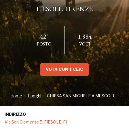
FIESOLE, FIRENZE
42°
1,884
POSTO
VOTI
VOTA CON 1 CLIC
INDIRIZZO
Via San Clemente 5, FIESOLE, FI
Home
Luoghi
CHIESA SAN MICHELE A MUSCOLI
INDIRIZZO
Incastonata sulle splendide colline fiesolane, la Chiesa di
Via San Clemente 5, FIESOLE, FI
San Michele a Muscoli è un gioiello di origini millenarie,