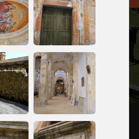
 di te
 valorizzazione
rep. n. 2092