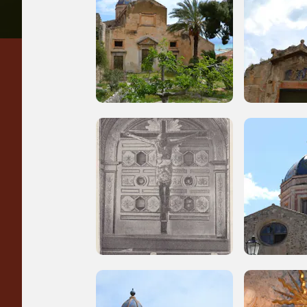
Regalati 365 giorni di
arte e cultura
nell'Italia più bella,
risparmiando.
ISCRIVITI AL FAI
Scopri tutte le opportunità riservate agli iscritti