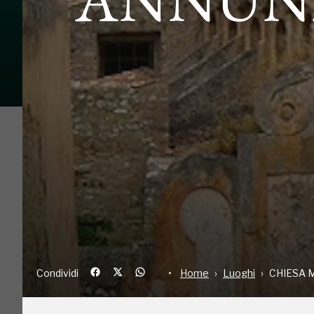
Condividi
Home
Luoghi
CH
L'attuale struttura della
Chiesa Maria Santiss
edificata sui resti di una precedente chiesa med
grazie all'interessamento del cappellano
Don G
L'Interno è a
pianta basilicale
, a
tre navate
sca
botte
. L'esterno è dominato dalla
cupola
in mai
ed è sovrastata da un
cupolino
che domina il p
Condividi
Home
Luoghi
CHIESA 
fiancheggiato da altri due più piccoli.
La facciat
più piccoli.
La facciata reca un portale datato 163