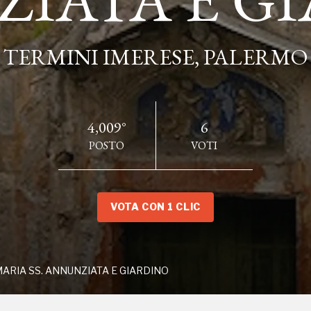
TERMINI IMERESE, PALERMO
IESA MARIA SS. ANNUNZIATA E GIARDINO
4,009°
6
POSTO
VOTI
ima Annunziata
risale ai primi anni del
XVII secolo
,
ievale. La Costruzione della nuova basilica fu avviata
iuseppe Ciuffo
.
VOTA CON 1 CLIC
ndite da colonne con
archi centrici
e coperta da
volte a
olica azzurra che poggia su un alto
tamburo
ottagonale
aesaggio urbano.
La facciata reca un portale datato 1634
MARIA SS. ANNUNZIATA E GIARDINO
a reca un portale datato 1634 fiancheggiato da altri due
4 fiancheggiato da altri due più piccoli.
La
facciata