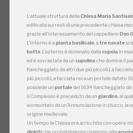
possiede un
portale
del 1634 fiancheggiato da la
Il Complesso è preceduto da un
giardino
, al qu
L'attuale struttura della
Chiesa Maria Santiss
sormontato da un'Annunciazione in stucco, la sc
edificata sui resti di una precedente chiesa med
origine medievale.
grazie all'interessamento del cappellano
Don G
Un tempo la Chiesa era arricchita con opere m
L'Interno è a
pianta basilicale
, a
tre navate
sca
dipinti
che probabilmente risalgono alla
scuola 
botte
. L'esterno è dominato dalla
cupola
in mai
ancora presente un gruppo marmoreo che raff
ed è sovrastata da un
cupolino
che domina il p
Mancino
(Madonna col Bambino, 1494) e del c
fiancheggiato da altri due più piccoli.
La facciat
si trova in una grotta artificiale a destra del t
più piccoli.
La facciata reca un portale datato 163
presepiale
siciliana
.
possiede un
portale
del 1634 fiancheggiato da la
Nella chiesa era anche presente un
Crocifisso
Il Complesso è preceduto da un
giardino
, al qu
considerato miracoloso.
sormontato da un'Annunciazione in stucco, la sc
La Chiesa, attualmente, è chiusa da diversi anni 
origine medievale.
Un tempo la Chiesa era arricchita con opere m
dipinti
che probabilmente risalgono alla
scuola 