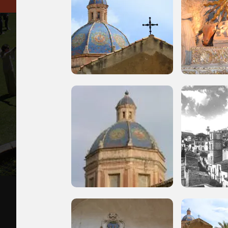
Tutto
FAI - FONDO PER L'AMBIENTE ITALIANO ETS - Via Carlo Foldi, 2 - 20135
Tel. 02 4676151 - Fax 02 48193631
P.I.: 04358650150 - C.F.: 80102030154 - PEC:
80102030154ri@legalm