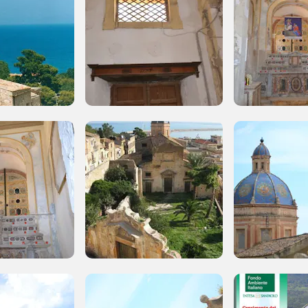
uore
 2014, 2016, 2018, 2020, 2022
Registrati alla newsletter
formazioni per te più interessanti, a quelle inerenti i luoghi p
eventi organizzati
REGISTRATI