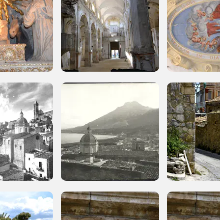
 questo non sarebbe possibile senza
 Milano
Fondazione nazionale senza scopo di lucro per la tutela e la
dell'arte, della natura e del paesaggio italiani.
Riconosciuta con DPR 941 del 3.12.1975 - Iscritta al RUNTS 
ail.it