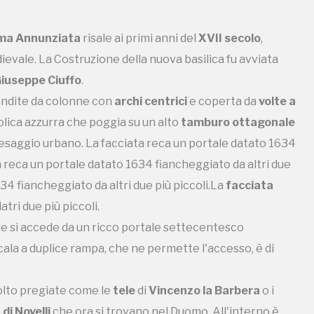
tri due più piccoli.
ale si accede da un ricco portale settecentesco
ima Annunziata
risale ai primi anni del
XVII secolo
,
ala a duplice rampa, che ne permette l'accesso, è di
ievale. La Costruzione della nuova basilica fu avviata
iuseppe Ciuffo
.
olto pregiate come le
tele
di
Vincenzo la Barbera
o i
ndite da colonne con
archi centrici
e coperta da
volte a
di Novelli
che ora si trovano nel Duomo. All'interno è
olica azzurra che poggia su un alto
tamburo
ottagonale
igura la
Sacra Famiglia
, opera del palermitano
Andrea
aesaggio urbano.
La facciata reca un portale datato 1634
arrarese
Francesco Li Maistri
(San Giuseppe, 1515), e che
a reca un portale datato 1634 fiancheggiato da altri due
ransetto. Questa viene considerata la
prima opera
4 fiancheggiato da altri due più piccoli.
La
facciata
tri due più piccoli.
in ebano donato dal
Re Alfonso di Castiglia
che era
ale si accede da un ricco portale settecentesco
ala a duplice rampa, che ne permette l'accesso, è di
e si trova in un grave stato di degrado.
olto pregiate come le
tele
di
Vincenzo la Barbera
o i
di Novelli
che ora si trovano nel Duomo. All'interno è