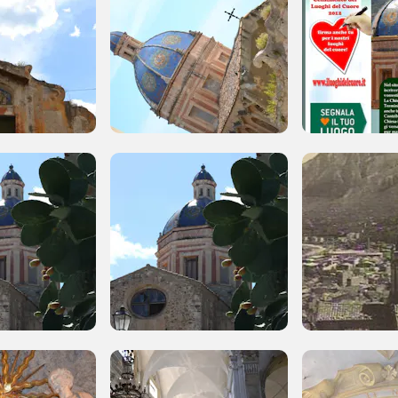
Museo Cappell
Sansevero
Napoli
Ingresso
Palazzo Strozzi
gratuito
Firenze
nei Beni FAI tutto
l'anno
Gallerie d’Itali
Gratis
Milano