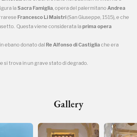
igura la
Sacra Famiglia
, opera del palermitano
Andrea
arrarese
Francesco Li Maistri
(San Giuseppe, 1515), e che
ransetto. Questa viene considerata la
prima opera
ampagne in corso in questo luo
in ebano donato dal
Re Alfonso di Castiglia
che era
e si trova in un grave stato di degrado.
I Luoghi del Cuore
Gallery
Storico campagne in questo luog