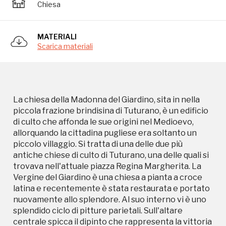
Chiesa
antiche chiese di culto di Tuturano, una delle quali si
trovava nell'attuale piazza Regina Margherita. La
Vergine del Giardino è una chiesa a pianta a croce
MATERIALI
latina e recentemente è stata restaurata e portato
Scarica materiali
nuovamente allo splendore. Al suo interno vi è uno
splendido ciclo di pitture parietali. Sull'altare
centrale spicca il dipinto che rappresenta la vittoria
delle truppe cristiane nella Battaglia di Lepanto,
avvenuta il 7 ottobre del 1571. Nella pittura sono
La chiesa della Madonna del Giardino, sita in nella
rappresentati don Giovanni d'Austria, il Papa Pio V e
piccola frazione brindisina di Tuturano, è un edificio
Maria Giovanna d'Austria. Al centro del dipinto
di culto che affonda le sue origini nel Medioevo,
campeggia una civetta su un albero, simbolo di
allorquando la cittadina pugliese era soltanto un
Atene. Infatti gli abitanti a Tuturano erano presenti
piccolo villaggio. Si tratta di una delle due più
sia il culto greco-orientale che quello cattolico,
antiche chiese di culto di Tuturano, una delle quali si
proprio per questo motivo vi erano due chiese. La
trovava nell'attuale piazza Regina Margherita. La
chiesa Madonna del Giardino era quella di rito
Vergine del Giardino è una chiesa a pianta a croce
cattolico. Crollata nel XIV secolo, l'antica chiesa
latina e recentemente è stata restaurata e portato
medievale venne ricostruita quasi con gli stessi
nuovamente allo splendore. Al suo interno vi è uno
materiali. Recenti scavi archeologici hanno
splendido ciclo di pitture parietali. Sull'altare
dimostrato l'esistenza di sepolture sia all'esterno
centrale spicca il dipinto che rappresenta la vittoria