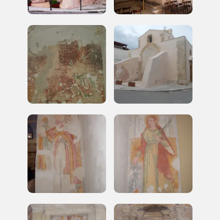
ISCRIVITI AL FAI
Scopri tutte le opportunità riservate agli iscritti
Museo Cappell
Sansevero
Napoli
Palazzo Strozzi
Ingresso gratuito
Firenze
nei Beni FAI tutto l'anno
Gallerie d’Itali
Milano
Gratis