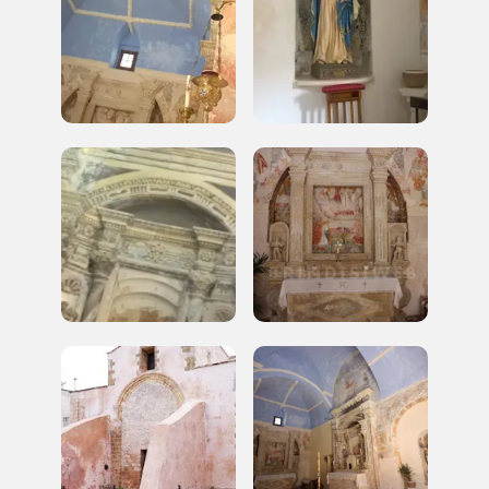
2010, 2012, 2014, 2016, 2018, 2020, 2022
Registrati alla newsletter
Accedi alle informazioni per te più interessanti,
a quelle inerenti i luoghi più vicini e gli eventi
organizzati
REGISTRATI
Regalati 365 giorni di arte e cultura nell'Italia
più bella, risparmiando.