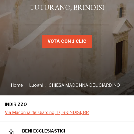
TUTURANO, BRINDISI
VOTA CON 1 CLIC
INDIRIZZO
Via Madonna del Giardino, 17, BRINDISI, BR
Home
Luoghi
CHIESA MADONNA DEL GIARDINO
INDIRIZZO
La chiesa della Madonna del Giardino, sita in nella
piccola frazione brindisina di Tuturano, è un edificio
Via Madonna del Giardino, 17, BRINDISI, BR
di culto che affonda le sue origini nel Medioevo,
allorquando la cittadina pugliese era soltanto un
piccolo villaggio. Si tratta di una delle due più
BENI ECCLESIASTICI