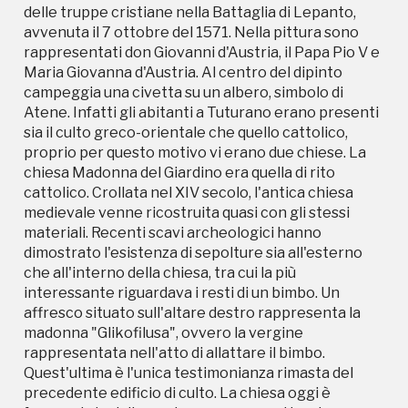
che all'interno della chiesa, tra cui la più
delle truppe cristiane nella Battaglia di Lepanto,
interessante riguardava i resti di un bimbo. Un
avvenuta il 7 ottobre del 1571. Nella pittura sono
affresco situato sull'altare destro rappresenta la
rappresentati don Giovanni d'Austria, il Papa Pio V e
madonna "Glikofilusa", ovvero la vergine
Maria Giovanna d'Austria. Al centro del dipinto
rappresentata nell'atto di allattare il bimbo.
campeggia una civetta su un albero, simbolo di
Quest'ultima è l'unica testimonianza rimasta del
Atene. Infatti gli abitanti a Tuturano erano presenti
precedente edificio di culto. La chiesa oggi è
sia il culto greco-orientale che quello cattolico,
frequentata dalla gente comune ma attende ancora
proprio per questo motivo vi erano due chiese. La
di essere valorizzata a dovere.
chiesa Madonna del Giardino era quella di rito
cattolico. Crollata nel XIV secolo, l'antica chiesa
medievale venne ricostruita quasi con gli stessi
materiali. Recenti scavi archeologici hanno
dimostrato l'esistenza di sepolture sia all'esterno
che all'interno della chiesa, tra cui la più
interessante riguardava i resti di un bimbo. Un
affresco situato sull'altare destro rappresenta la
madonna "Glikofilusa", ovvero la vergine
Campagne in corso in questo
rappresentata nell'atto di allattare il bimbo.
Quest'ultima è l'unica testimonianza rimasta del
luogo
precedente edificio di culto. La chiesa oggi è