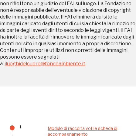
Sansevero
non riflettono un giudizio del FAI sul luogo. La Fondazione
Napoli
non è responsabile dell’eventuale violazione di copyright
delle immagini pubblicate. Il FAI eliminerà dal sito le
immagini caricate dagli utenti di cui sia chiesta la rimozione
Palazzo Strozzi
da parte degli aventi diritto secondo le leggi vigenti. Il FAI
Ingresso gratuito
Firenze
ha inoltre la facoltà di rimuovere le immagini caricate dagli
nei Beni FAI tutto l'anno
utenti nel sito in qualsiasi momento a propria discrezione.
Contenuti impropri e utilizzi non corretti delle immagini
Gallerie d’Itali
possono essere segnalati
Milano
a:
iluoghidelcuore@fondoambiente.it
.
Gratis
Tutto questo non
1
Modulo di raccolta voti e scheda di
accompagnamento