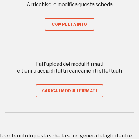
Arricchisci o modifica questa scheda
a quelle inerenti i luoghi più vicini e gli eventi
organizzati
COMPLETA INFO
REGISTRATI
Fai l'upload dei moduli firmati
e tieni traccia di tutti i caricamenti effettuati
Regalati 365 giorni di arte e cultura nell'Italia
più bella, risparmiando.
CARICA I MODULI FIRMATI
ISCRIVITI AL FAI
Scopri tutte le opportunità riservate agli iscritti
Museo Cappell
I contenuti di questa scheda sono generati dagli utenti e