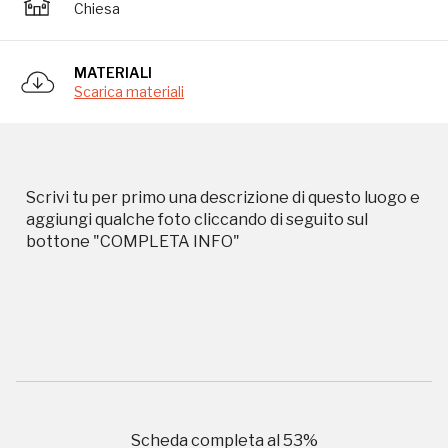
Chiesa
Storico campagne in questo
MATERIALI
Scarica materiali
luogo
Scrivi tu per primo una descrizione di questo luogo e
aggiungi qualche foto cliccando di seguito sul
I Luoghi del Cuore
bottone "COMPLETA INFO"
2004, 2014, 2016, 2018, 2020, 2022
Registrati alla newsletter
Scheda completa al
53
%
Accedi alle informazioni per te più interessanti,