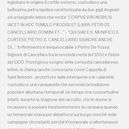
inglobato in origine il cortile esterno, custodisce una
custodisce una campanella che secondo la tradizione
bellissima pietra lapidea caratterizzata da due gigli Angioini
popolare allontana i temporali. Un tempo era consuetudine
ed un’epigrafe latina che recita “CORPUS VIRI NOBILIS
infatti, durante la stagione del raccolto, che le donne si
IACET IN HOC TUMULO PRODIGI ET ILARIS PETRI DE
recassero a suonare insistentemente la campana quando
CANCELLARIO DOMINI ET…” - “QUI GIACE IL MUNIFICO E
un temporale stava per abbattersi sul borgo nonché nelle
CORTESE PIETRO IL CANCELLARIO SIGNORE ANCHE
campagne circostanti, perché il temporale si allontanasse
DI…” Il riferimento è inequivocabile a Pietro De Fossa,
senza impedire le lunghe operazioni di raccolta.
Signore di Cancellara tra la seconda metà del 1200 e l’inizio
del 1300. Prestigioso scrigno della comunità cancellarese,
Scheda a cura di Marianna Lancellotti
infine, la chiesa (anche conosciuta come Cappella di
Sant’Antonio - protettore dalle intemperie e le calamità)
custodisce una campanella che secondo la tradizione
popolare allontana i temporali. Un tempo era consuetudine
infatti, durante la stagione del raccolto, che le donne si
recassero a suonare insistentemente la campana quando
un temporale stava per abbattersi sul borgo nonché nelle
campagne circostanti, perché il temporale si allontanasse
Campagne in corso in questo