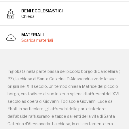
origini nel XIII secolo. Un tempo chiesa Matrice del piccolo
BENI ECCLESIASTICI
borgo, custodisce al suo interno splendidi affreschi del XVI
Chiesa
secolo ad opera di Giovanni Todisco e Giovanni Luce da
Eboli. In particolare, gli affreschi della parte inferiore
dell’abside raffigurano le tappe salienti della vita di Santa
MATERIALI
Scarica materiali
Caterina d’Alessandria. La chiesa, in cui certamente era
inglobato in origine il cortile esterno, custodisce una
bellissima pietra lapidea caratterizzata da due gigli Angioini
ed un’epigrafe latina che recita “CORPUS VIRI NOBILIS
Inglobata nella parte bassa del piccolo borgo di Cancellara (
IACET IN HOC TUMULO PRODIGI ET ILARIS PETRI DE
PZ), la chiesa di Santa Caterina D’Alessandria vede le sue
CANCELLARIO DOMINI ET…” - “QUI GIACE IL MUNIFICO E
origini nel XIII secolo. Un tempo chiesa Matrice del piccolo
CORTESE PIETRO IL CANCELLARIO SIGNORE ANCHE
borgo, custodisce al suo interno splendidi affreschi del XVI
DI…” Il riferimento è inequivocabile a Pietro De Fossa,
secolo ad opera di Giovanni Todisco e Giovanni Luce da
Signore di Cancellara tra la seconda metà del 1200 e l’inizio
Eboli. In particolare, gli affreschi della parte inferiore
del 1300. Prestigioso scrigno della comunità cancellarese,
dell’abside raffigurano le tappe salienti della vita di Santa
infine, la chiesa (anche conosciuta come Cappella di
Caterina d’Alessandria. La chiesa, in cui certamente era
Sant’Antonio - protettore dalle intemperie e le calamità)