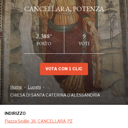
CANCELLARA, POTENZA
2,388°
9
POSTO
VOTI
VOTA CON 1 CLIC
INDIRIZZO
Home
Luoghi
Piazza Sedile, 36, CANCELLARA, PZ
CHIESA DI SANTA CATERINA D’ALESSANDRIA
INDIRIZZO
Inglobata nella parte bassa del piccolo borgo di Cancellara (
Piazza Sedile, 36, CANCELLARA, PZ
PZ), la chiesa di Santa Caterina D’Alessandria vede le sue