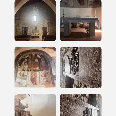
a quelle inerenti i luoghi più vicini e gli eventi
organizzati
REGISTRATI
Regalati 365 giorni di arte e cultura nell'Italia
più bella, risparmiando.
ISCRIVITI AL FAI
Scopri tutte le opportunità riservate agli iscritti
Museo Cappell
Sansevero