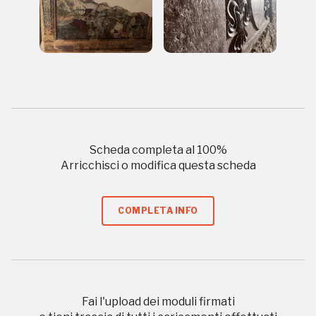
Napoli
Palazzo Strozzi
Ingresso gratuito
Firenze
nei Beni FAI tutto l'anno
Gallerie d’Itali
Milano
Gratis
Scheda completa al
100
%
Arricchisci o modifica questa scheda
COMPLETA INFO
Tutto questo non
Fai l'upload dei moduli firmati