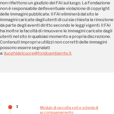
non riflettono un giudizio del FAI sul luogo. La Fondazione
REGISTRATI
non è responsabile dell’eventuale violazione di copyright
delle immagini pubblicate. Il FAI eliminerà dal sito le
immagini caricate dagli utenti di cui sia chiesta la rimozione
da parte degli aventi diritto secondo le leggi vigenti. Il FAI
Regalati 365 giorni di arte e cultura nell'Italia
ha inoltre la facoltà di rimuovere le immagini caricate dagli
più bella, risparmiando.
utenti nel sito in qualsiasi momento a propria discrezione.
Contenuti impropri e utilizzi non corretti delle immagini
possono essere segnalati
ISCRIVITI AL FAI
a:
iluoghidelcuore@fondoambiente.it
.
Scopri tutte le opportunità riservate agli iscritti
Museo Cappell
Sansevero
Napoli
Palazzo Strozzi
1
Modulo di raccolta voti e scheda di
Ingresso gratuito
accompagnamento
Firenze