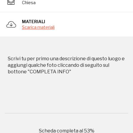
Chiesa
Campagne in corso in questo
MATERIALI
Scarica materiali
luogo
Scrivi tu per primo una descrizione di questo luogo e
aggiungi qualche foto cliccando di seguito sul
bottone "COMPLETA INFO"
I Luoghi del Cuore
Storico campagne in questo
Scheda completa al
53
%