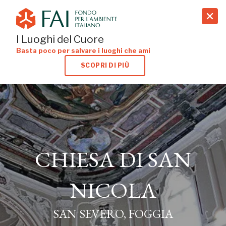
search
I Luoghi del Cuore
Basta poco per salvare i luoghi che ami
SCOPRI DI PIÙ
CHIESA DI SAN
CHIESA DI SAN
NICOLA
NICOLA
SAN SEVERO, FOGGIA
SAN SEVERO, FOGGIA