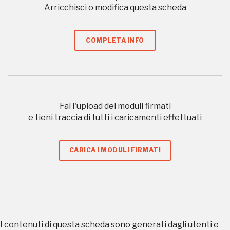
luogo
Arricchisci o modifica questa scheda
COMPLETA INFO
I Luoghi del Cuore
Fai l'upload dei moduli firmati
e tieni traccia di tutti i caricamenti effettuati
2010, 2012, 2014, 2016, 2018, 2020, 2022
Registrati alla newsletter
CARICA I MODULI FIRMATI
Accedi alle informazioni per te più interessanti,
a quelle inerenti i luoghi più vicini e gli eventi
organizzati
I contenuti di questa scheda sono generati dagli utenti e