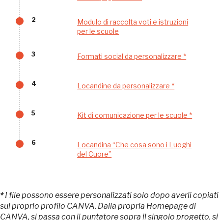
nei Beni FAI tutto l'anno
2
Modulo di raccolta voti e istruzioni
Gallerie d’Itali
per le scuole
Milano
Gratis
3
Formati social da personalizzare *
4
Locandine da personalizzare *
5
Kit di comunicazione per le scuole *
Tutto questo non
6
Locandina “Che cosa sono i Luoghi
del Cuore”
sarebbe possibile
senza di te
*
I file possono essere personalizzati solo dopo averli copiati
sul proprio profilo CANVA. Dalla propria Homepage di
CANVA, si passa con il puntatore sopra il singolo progetto, si