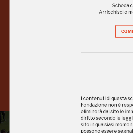
Regalati 365 giorni di
Scheda c
Arricchisci o 
arte e cultura
nell'Italia più bella,
COMP
risparmiando.
ISCRIVITI AL FAI
Scopri tutte le opportunità riservate agli iscritti
I contenuti di questa sc
Fondazione non è respon
eliminerà dal sito le im
diritto secondo le leggi
sito in qualsiasi momen
possono essere segnala