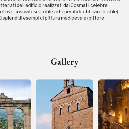
teristi dell'edificio realizzati dai Cosmati, celebre
ttivo cosmatesco, utilizzato per il identificare lo stile).
iù splendidi esempi di pittura medioevale (pittore
I Luoghi del Cuore
Gallery
Storico campagne in questo luog
d'Autunno
uore