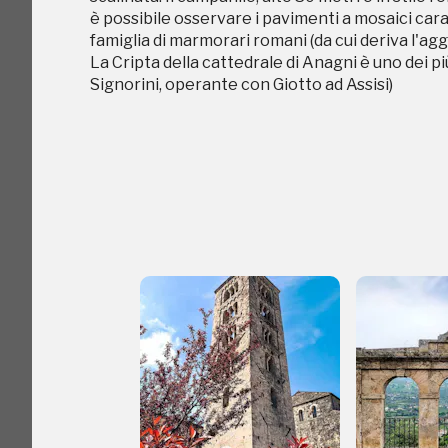
è possibile osservare i pavimenti a mosaici carat
famiglia di marmorari romani (da cui deriva l'agge
La Cripta della cattedrale di Anagni è uno dei p
Signorini, operante con Giotto ad Assisi)
Giornata FAI 
I Luoghi del C