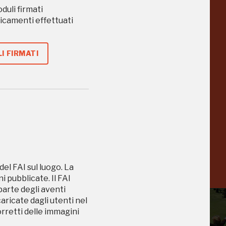
a
Pinacoteca
oduli firmati
caricamenti effettuati
Agnelli
-25%
-20%
Torino
I FIRMATI
Collezione
Peggy
-23%
-14%
Guggenheim
Venezia
a
-20%
del FAI sul luogo. La
 pubblicate. Il FAI
 parte degli aventi
caricate dagli utenti nel
orretti delle immagini