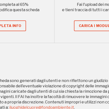
Museo Cappell
ompleta al
65
%
Fai l'upload dei m
modifica questa scheda
e tieni traccia di tutti i 
Sansevero
Napoli
LETA INFO
CARICA I MODUL
Ingresso
Palazzo Strozzi
gratuito
Firenze
nei Beni FAI tutto
l'anno
Gallerie d’Itali
Gratis
Milano
heda sono generati dagli utenti e non riflettono un giudizio 
sabile dell’eventuale violazione di copyright delle immagini
magini caricate dagli utenti di cui sia chiesta la rimozione da
 vigenti. Il FAI ha inoltre la facoltà di rimuovere le immagini 
to a propria discrezione. Contenuti impropri e utilizzi non c
ti a:
iluoghidelcuore@fondoambiente.it
.