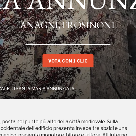
ANAGNI, FROSINONE
TTEDRALE DI SANTA MARIA ANNUNZIATA
VOTA CON 1 CLIC
ALE DI SANTA MARIA ANNUNZIATA
ampagne in corso in questo luo
posta nel punto più alto della città medievale. Sulla
occidentale dell'edificio presenta invece tre absidi e una
 romanico, presenta monofore, bifore e trifore. All'interno