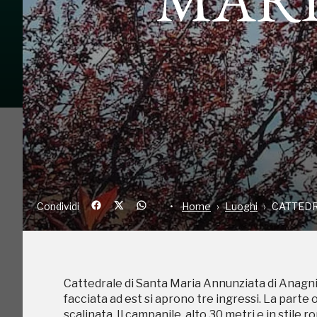
Condividi
Home
Luoghi
CA
Condividi
Home
Luoghi
CATTEDR
C
Cattedrale di Santa Maria Annunziata di Anagni, 
facciata ad est si aprono tre ingressi. La parte 
scalinata. Il campanile, alto 30 metri e in stile