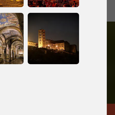
iù vicini e gli