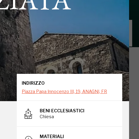
INDIRIZZO
Piazza Papa Innocenzo III, 19, ANAGNI, FR
INDIRIZZO
Piazza Papa Innocenzo III, 19, ANAGNI, FR
BENI ECCLESIASTICI
Chiesa
go
MATERIALI