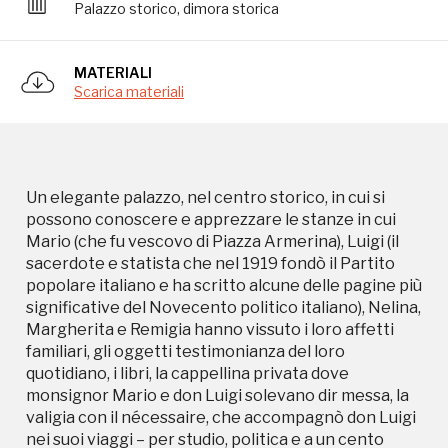
Palazzo storico, dimora storica
significative del Novecento politico italiano), Nelina,
Margherita e Remigia hanno vissuto i loro affetti
familiari, gli oggetti testimonianza del loro
MATERIALI
quotidiano, i libri, la cappellina privata dove
Scarica materiali
monsignor Mario e don Luigi solevano dir messa, la
valigia con il nécessaire, che accompagnò don Luigi
nei suoi viaggi – per studio, politica e a un cento
punto per il forzato esilio – fuori Caltagirone: i luoghi
i cui maturarono i loro grandi ideali ed essi
Un elegante palazzo, nel centro storico, in cui si
concepirono il sogno della costruzione del bene
possono conoscere e apprezzare le stanze in cui
comune.
Mario (che fu vescovo di Piazza Armerina), Luigi (il
sacerdote e statista che nel 1919 fondò il Partito
popolare italiano e ha scritto alcune delle pagine più
significative del Novecento politico italiano), Nelina,
Margherita e Remigia hanno vissuto i loro affetti
familiari, gli oggetti testimonianza del loro
quotidiano, i libri, la cappellina privata dove
monsignor Mario e don Luigi solevano dir messa, la
valigia con il nécessaire, che accompagnò don Luigi
nei suoi viaggi – per studio, politica e a un cento