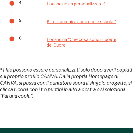
4
Locandine da personalizzare *
Museo Cappell
Sansevero
5
Kit di comunicazione per le scuole *
Napoli
6
Locandina “Che cosa sono i Luoghi
Palazzo Strozzi
del Cuore”
Ingresso gratuito
Firenze
nei Beni FAI tutto l'anno
Gallerie d’Itali
*
I file possono essere personalizzati solo dopo averli copiati
Milano
sul proprio profilo CANVA. Dalla propria Homepage di
Gratis
CANVA, si passa con il puntatore sopra il singolo progetto, si
clicca l’icona con i tre puntini in alto a destra e si seleziona
“Fai una copia”.