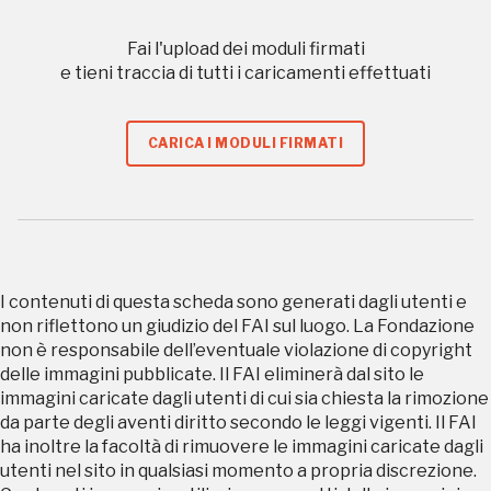
Storico campagne in questo
Fai l'upload dei moduli firmati
e tieni traccia di tutti i caricamenti effettuati
luogo
CARICA I MODULI FIRMATI
Giornate FAI di Primavera
I Luoghi del Cuore
I contenuti di questa scheda sono generati dagli utenti e
non riflettono un giudizio del FAI sul luogo. La Fondazione
non è responsabile dell’eventuale violazione di copyright
2016
delle immagini pubblicate. Il FAI eliminerà dal sito le
immagini caricate dagli utenti di cui sia chiesta la rimozione
da parte degli aventi diritto secondo le leggi vigenti. Il FAI
ha inoltre la facoltà di rimuovere le immagini caricate dagli
2016, 2018, 2020, 2022
Registrati alla newsletter
utenti nel sito in qualsiasi momento a propria discrezione.