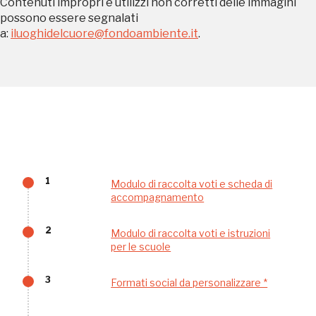
Contenuti impropri e utilizzi non corretti delle immagini
possono essere segnalati
Accedi alle informazioni per te più interessanti,
a:
iluoghidelcuore@fondoambiente.it
.
a quelle inerenti i luoghi più vicini e gli eventi
organizzati
REGISTRATI
1
Modulo di raccolta voti e scheda di
Regalati 365 giorni di arte e cultura nell'Italia
accompagnamento
più bella, risparmiando.
2
Modulo di raccolta voti e istruzioni
per le scuole
ISCRIVITI AL FAI
3
Formati social da personalizzare *
Scopri tutte le opportunità riservate agli iscritti