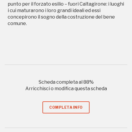
punto per il forzato esilio – fuori Caltagirone: i luoghi
i cui maturarono i loro grandi ideali ed essi
concepirono il sogno della costruzione del bene
comune.
Campagne in corso in questo
luogo
Scheda completa al
88
%
Arricchisci o modifica questa scheda
COMPLETA INFO
I Luoghi del Cuore