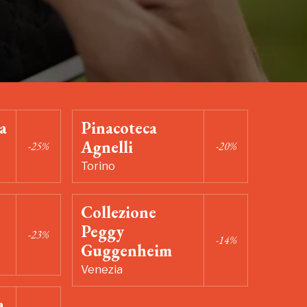
a
Pinacoteca
Agnelli
-25%
-20%
Torino
Collezione
Peggy
-23%
-14%
Guggenheim
Venezia
a