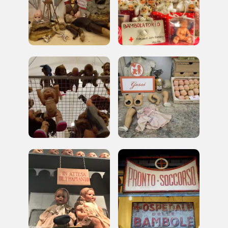
organizzati
REGISTRATI
Regalati 365 giorni di arte e cultura nell'Italia
più bella, risparmiando.
ISCRIVITI AL FAI
Scopri tutte le opportunità riservate agli iscritti
Museo Cappell
Sansevero