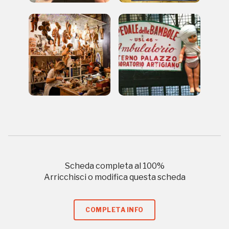
Napoli
Palazzo Strozzi
Ingresso gratuito
Firenze
nei Beni FAI tutto l'anno
Gallerie d’Itali
Milano
Gratis
Scheda completa al
100
%
Arricchisci o modifica questa scheda
Tutto questo non
COMPLETA INFO
sarebbe possibile