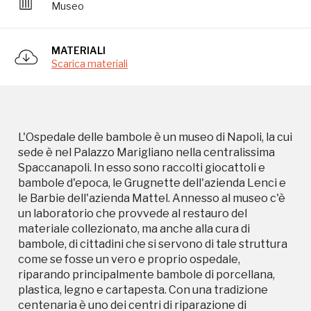
Museo
un laboratorio che provvede al restauro del
materiale collezionato, ma anche alla cura di
bambole, di cittadini che si servono di tale struttura
MATERIALI
come se fosse un vero e proprio ospedale,
Scarica materiali
riparando principalmente bambole di porcellana,
plastica, legno e cartapesta. Con una tradizione
centenaria è uno dei centri di riparazione di
bambole più specializzato, attrezzato e famoso
d'Italia. Luigi GrassI, uno scenografo dei teatri di
L'Ospedale delle bambole è un museo di Napoli, la cui
corte e dei teatrini dei pupi napoletani[6], fondò nel
sede è nel Palazzo Marigliano nella centralissima
1895 un piccolo laboratorio per la costruzione delle
Spaccanapoli. In esso sono raccolti giocattoli e
sue scenografie e per la riparazione ed il restauro
bambole d'epoca, le Grugnette dell'azienda Lenci e
delle attrezzature usate negli spettacoli teatrali.
le Barbie dell'azienda Mattel. Annesso al museo c'è
Effettuava inoltre interventi anche su giocattoli,
un laboratorio che provvede al restauro del
oggetti di culto delle chiese di Napoli, burattini e
materiale collezionato, ma anche alla cura di
varie maschere. In seguito alla riparazione di una
bambole, di cittadini che si servono di tale struttura
bambola rotta ed alle doti del Grassi come
come se fosse un vero e proprio ospedale,
aggiustatore, la bottega divenne un punto di
riparando principalmente bambole di porcellana,
riferimento per l'intera città, per la riparazione delle
plastica, legno e cartapesta. Con una tradizione
bambole, in un'epoca in cui non esisteva ancora il
centenaria è uno dei centri di riparazione di