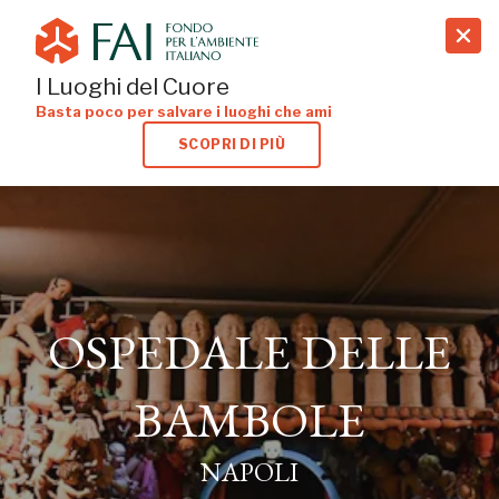
search
I Luoghi del Cuore
Basta poco per salvare i luoghi che ami
SCOPRI DI PIÙ
OSPEDALE DELLE
OSPEDALE DELLE
BAMBOLE
BAMBOLE
NAPOLI
NAPOLI