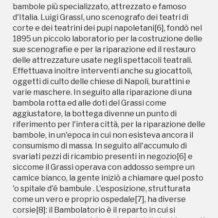
consumismo di massa. In seguito all'accumulo di
bambole più specializzato, attrezzato e famoso
svariati pezzi di ricambio presenti in negozio[6] e
d'Italia. Luigi GrassI, uno scenografo dei teatri di
siccome il Grassi operava con addosso sempre un
corte e dei teatrini dei pupi napoletani[6], fondò nel
camice bianco, la gente iniziò a chiamare quel posto
1895 un piccolo laboratorio per la costruzione delle
'o spitale d'é bambule . L'esposizione, strutturata
sue scenografie e per la riparazione ed il restauro
come un vero e proprio ospedale[7], ha diverse
delle attrezzature usate negli spettacoli teatrali.
corsie[8]: il Bambolatorio è il reparto in cui si
Effettuava inoltre interventi anche su giocattoli,
ricevono le donazioni da parte dei visitatori, i reparti
oggetti di culto delle chiese di Napoli, burattini e
dove si eseguono le operazioni di abbellimento
varie maschere. In seguito alla riparazione di una
sono la Sartoria, il Trucco, la Parruccheria, quelli
bambola rotta ed alle doti del Grassi come
dove si effettuano le riparazioni sono l'Oculistica in
aggiustatore, la bottega divenne un punto di
cui si curano i meccanismi di pesi e bilanciamento
riferimento per l'intera città, per la riparazione delle
che permettono l'apertura, chiusura e rotazione
bambole, in un'epoca in cui non esisteva ancora il
degli occhi, l'Ortopedia, il Decoro, la sala Gessi[9] e
consumismo di massa. In seguito all'accumulo di
quella di Meccanica. Ulteriori reparti sono la Sala
svariati pezzi di ricambio presenti in negozio[6] e
Accettazione, il Pronto Soccorso, l'Ambulatorio
siccome il Grassi operava con addosso sempre un
Veterinario Peluche, il Reparto Vestitura ed il
camice bianco, la gente iniziò a chiamare quel posto
Reparto Restauro Sacro. Una delle specializzazioni
'o spitale d'é bambule . L'esposizione, strutturata
dell'ospedale è quella riguardante la riparazione dei
come un vero e proprio ospedale[7], ha diverse
Peluche.
corsie[8]: il Bambolatorio è il reparto in cui si