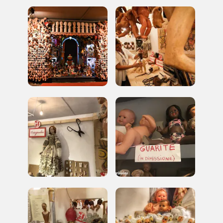
Storico campagne in questo
luogo
I Luoghi del Cuore
2004, 2016, 2018, 2020, 2022
Registrati alla newsletter
Accedi alle informazioni per te più interessanti,
a quelle inerenti i luoghi più vicini e gli eventi