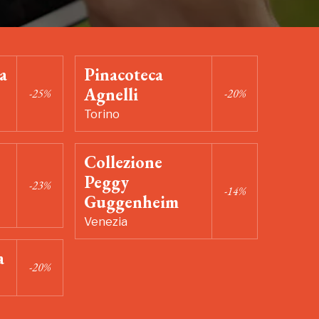
a
Pinacoteca
Agnelli
-25%
-20%
Torino
Collezione
Peggy
-23%
-14%
Guggenheim
Venezia
a
-20%