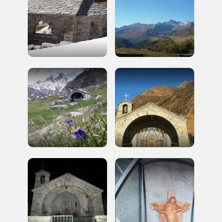
sarebbe possibile
senza di te
FAI - FONDO PER L'AMBIENTE ITALIANO ETS - Via Carlo Foldi, 2 - 20135
Milano
Tel. 02 4676151 - Fax 02 48193631
P.I.: 04358650150 - C.F.: 80102030154 - PEC:
80102030154ri@legalmail.it
Fondazione nazionale senza scopo di lucro per la tutela e la valorizzazione
dell'arte, della natura e del paesaggio italiani.
Riconosciuta con DPR 941 del 3.12.1975 - Iscritta al RUNTS rep. n. 2092