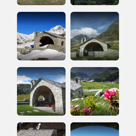
Museo Cappell
Sansevero
Napoli
Palazzo Strozzi
Ingresso gratuito
Firenze
nei Beni FAI tutto l'anno
Gallerie d’Itali
Milano
Gratis
Tutto questo non