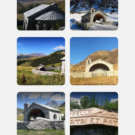
Accedi alle informazioni per te più interessanti,
a quelle inerenti i luoghi più vicini e gli eventi
organizzati
REGISTRATI
Regalati 365 giorni di arte e cultura nell'Italia
più bella, risparmiando.
ISCRIVITI AL FAI
Scopri tutte le opportunità riservate agli iscritti