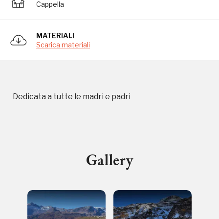
Cappella
MATERIALI
Storico campagne in questo
Scarica materiali
luogo
Dedicata a tutte le madri e padri
I Luoghi del Cuore
Gallery
2020, 2022
Registrati alla newsletter