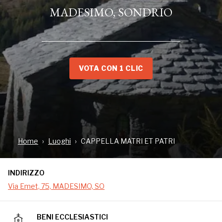
MADESIMO, SONDRIO
VOTA CON 1 CLIC
INDIRIZZO
Via Emet, 75, MADESIMO, SO
Home
Luoghi
CAPPELLA MATRI ET PATRI
INDIRIZZO
Dedicata a tutte le madri e padri
Via Emet, 75, MADESIMO, SO
BENI ECCLESIASTICI