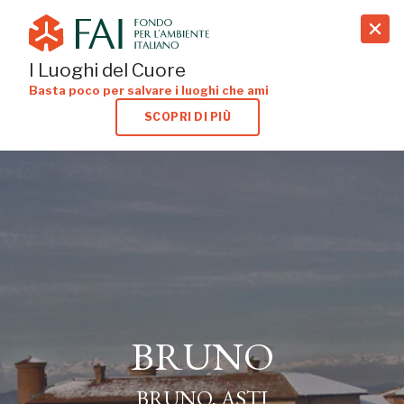
search
I Luoghi del Cuore
Basta poco per salvare i luoghi che ami
SCOPRI DI PIÙ
BRUNO
BRUNO, ASTI
BRUNO
BRUNO, ASTI