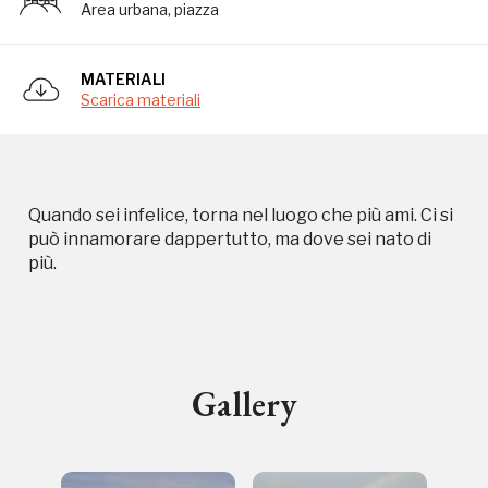
Area urbana, piazza
MATERIALI
Scarica materiali
Campagne in corso in questo
luogo
Quando sei infelice, torna nel luogo che più ami. Ci si
può innamorare dappertutto, ma dove sei nato di
più.
I Luoghi del Cuore
Gallery
Storico campagne in questo