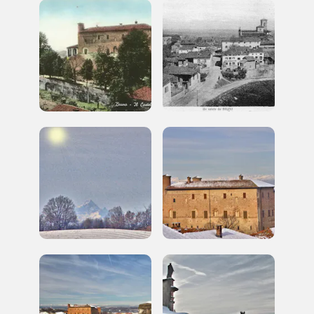
Palazzo Strozzi
Ingresso gratuito
Firenze
nei Beni FAI tutto l'anno
Gallerie d’Itali
Milano
Gratis
Tutto questo non
sarebbe possibile
senza di te