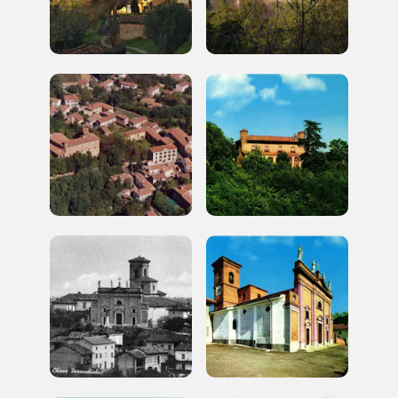
REGISTRATI
Regalati 365 giorni di arte e cultura nell'Italia
più bella, risparmiando.
ISCRIVITI AL FAI
Scopri tutte le opportunità riservate agli iscritti
Museo Cappell
Sansevero
Napoli