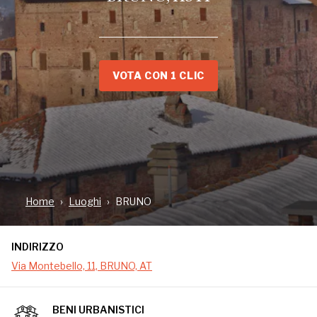
VOTA CON 1 CLIC
INDIRIZZO
Via Montebello, 11, BRUNO, AT
Home
Luoghi
BRUNO
Quando sei infelice, torna nel luogo che più ami. Ci si
può innamorare dappertutto, ma dove sei nato di
INDIRIZZO
più.
Via Montebello, 11, BRUNO, AT
BENI URBANISTICI