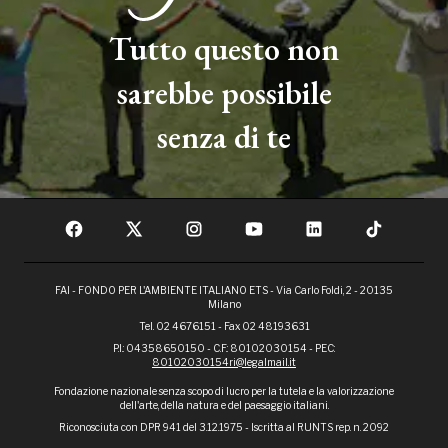
Tutto questo non
sarebbe possibile
senza di te
FAI - FONDO PER L'AMBIENTE ITALIANO ETS - Via Carlo Foldi, 2 - 20135
Milano
Tel. 02 4676151 - Fax 02 48193631
P.I.: 04358650150 - C.F.: 80102030154 - PEC:
80102030154ri@legalmail.it
Fondazione nazionale senza scopo di lucro per la tutela e la valorizzazione
dell'arte, della natura e del paesaggio italiani.
Riconosciuta con DPR 941 del 3.12.1975 - Iscritta al RUNTS rep. n. 2092