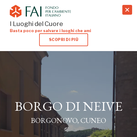
search
I Luoghi del Cuore
Basta poco per salvare i luoghi che ami
SCOPRI DI PIÙ
BORGO DI NEIVE
BORGONOVO, CUNEO
BORGO DI NEIVE
BORGONOVO, CUNEO