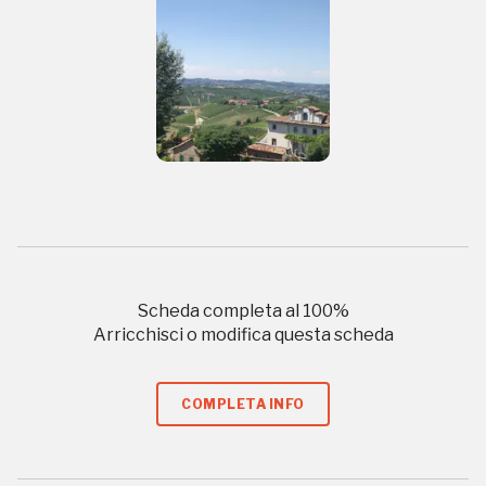
REGISTRATI
Regalati 365 giorni di arte e cultura nell'Italia
più bella, risparmiando.
ISCRIVITI AL FAI
Scopri tutte le opportunità riservate agli iscritti
Museo Cappell
Scheda completa al
100
%
Sansevero
Arricchisci o modifica questa scheda
Napoli
COMPLETA INFO
Palazzo Strozzi
Ingresso gratuito
Firenze
nei Beni FAI tutto l'anno