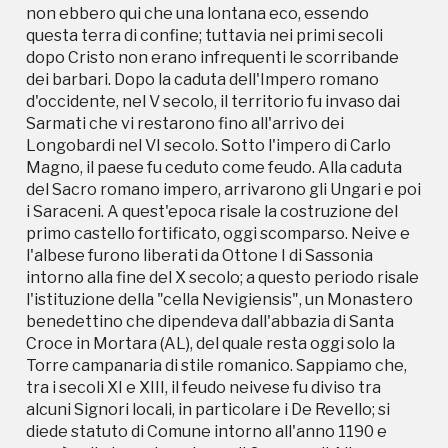
Croce in Mortara (AL), del quale resta oggi solo la
non ebbero qui che una lontana eco, essendo
Torre campanaria di stile romanico. Sappiamo che,
questa terra di confine; tuttavia nei primi secoli
tra i secoli XI e XIII, il feudo neivese fu diviso tra
dopo Cristo non erano infrequenti le scorribande
alcuni Signori locali, in particolare i De Revello; si
dei barbari. Dopo la caduta dell'Impero romano
diede statuto di Comune intorno all'anno 1190 e
d'occidente, nel V secolo, il territorio fu invaso dai
seguì nelle loro vicende ora il Comune di Alba ora
Sarmati che vi restarono fino all'arrivo dei
quello di Asti tra i quali era diviso, nonché le continue
Longobardi nel VI secolo. Sotto l'impero di Carlo
lotte tra le due città eterne rivali. Nel 1274, a causa
Magno, il paese fu ceduto come feudo. Alla caduta
di una lite tra Asti ed Alba, il castello di Neive fu
del Sacro romano impero, arrivarono gli Ungari e poi
preso d'assalto e distrutto per dispetto. Nel XIV
i Saraceni. A quest'epoca risale la costruzione del
secolo Alba ed Asti furono dilaniate dalle lotte tra
primo castello fortificato, oggi scomparso. Neive e
guelfi e ghibellini: nel 1387 Neive seguì Asti sotto la
l'albese furono liberati da Ottone I di Sassonia
Signoria di Giangaleazzo Visconti, divenendo dote
intorno alla fine del X secolo; a questo periodo risale
della figlia di lui Valentina che andò sposa al Duca
l'istituzione della "cella Nevigiensis", un Monastero
d'Orléans. Rimase così fino al 1512; in seguito fu
benedettino che dipendeva dall'abbazia di Santa
dominio di Francesco I, di Carlo V di Spagna e, nel
Croce in Mortara (AL), del quale resta oggi solo la
1530, passò a Carlo III di Savoia. Dal 1560, dopo circa
Torre campanaria di stile romanico. Sappiamo che,
17 anni di usurpazione francese, tornò nelle mani dei
tra i secoli XI e XIII, il feudo neivese fu diviso tra
Savoia, con Emanuele Filiberto e suo figlio Carlo
alcuni Signori locali, in particolare i De Revello; si
Emanuele I. Nel 1618, sotto il suo regno, Neive
diede statuto di Comune intorno all'anno 1190 e