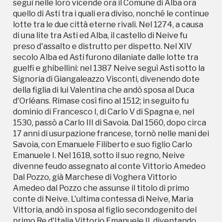
divenne feudo assegnato al conte Vittorio Amedeo
seguì nelle loro vicende ora il Comune di Alba ora
Dal Pozzo, già Marchese di Voghera Vittorio
quello di Asti tra i quali era diviso, nonché le continue
Amedeo dal Pozzo che assunse il titolo di primo
lotte tra le due città eterne rivali. Nel 1274, a causa
conte di Neive. L'ultima contessa di Neive, Maria
di una lite tra Asti ed Alba, il castello di Neive fu
Vittoria, andò in sposa al figlio secondogenito del
preso d'assalto e distrutto per dispetto. Nel XIV
primo Re d'Italia Vittorio Emanuele II, diventando
secolo Alba ed Asti furono dilaniate dalle lotte tra
per un breve periodo anche regina di Spagna. Con
guelfi e ghibellini: nel 1387 Neive seguì Asti sotto la
Casa Savoia, Neive, seguì le sorti del regno fino alla
Signoria di Giangaleazzo Visconti, divenendo dote
costituzione della Repubblica Italiana.
della figlia di lui Valentina che andò sposa al Duca
d'Orléans. Rimase così fino al 1512; in seguito fu
dominio di Francesco I, di Carlo V di Spagna e, nel
1530, passò a Carlo III di Savoia. Dal 1560, dopo circa
17 anni di usurpazione francese, tornò nelle mani dei
Savoia, con Emanuele Filiberto e suo figlio Carlo
Emanuele I. Nel 1618, sotto il suo regno, Neive
divenne feudo assegnato al conte Vittorio Amedeo
Dal Pozzo, già Marchese di Voghera Vittorio
Storico campagne in questo
Amedeo dal Pozzo che assunse il titolo di primo
conte di Neive. L'ultima contessa di Neive, Maria
luogo
Vittoria, andò in sposa al figlio secondogenito del
primo Re d'Italia Vittorio Emanuele II, diventando