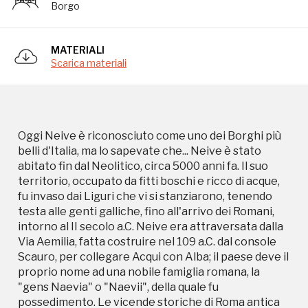
Borgo
Via Aemilia, fatta costruire nel 109 a.C. dal console
Scauro, per collegare Acqui con Alba; il paese deve il
proprio nome ad una nobile famiglia romana, la
MATERIALI
"gens Naevia" o "Naevii", della quale fu
Scarica materiali
possedimento. Le vicende storiche di Roma antica
non ebbero qui che una lontana eco, essendo
questa terra di confine; tuttavia nei primi secoli
dopo Cristo non erano infrequenti le scorribande
dei barbari. Dopo la caduta dell'Impero romano
Oggi Neive è riconosciuto come uno dei Borghi più
d'occidente, nel V secolo, il territorio fu invaso dai
belli d'Italia, ma lo sapevate che... Neive è stato
Sarmati che vi restarono fino all'arrivo dei
abitato fin dal Neolitico, circa 5000 anni fa. Il suo
Longobardi nel VI secolo. Sotto l'impero di Carlo
territorio, occupato da fitti boschi e ricco di acque,
Magno, il paese fu ceduto come feudo. Alla caduta
fu invaso dai Liguri che vi si stanziarono, tenendo
del Sacro romano impero, arrivarono gli Ungari e poi
testa alle genti galliche, fino all'arrivo dei Romani,
i Saraceni. A quest'epoca risale la costruzione del
intorno al II secolo a.C. Neive era attraversata dalla
primo castello fortificato, oggi scomparso. Neive e
Via Aemilia, fatta costruire nel 109 a.C. dal console
l'albese furono liberati da Ottone I di Sassonia
Scauro, per collegare Acqui con Alba; il paese deve il
intorno alla fine del X secolo; a questo periodo risale
proprio nome ad una nobile famiglia romana, la
l'istituzione della "cella Nevigiensis", un Monastero
"gens Naevia" o "Naevii", della quale fu
benedettino che dipendeva dall'abbazia di Santa
possedimento. Le vicende storiche di Roma antica