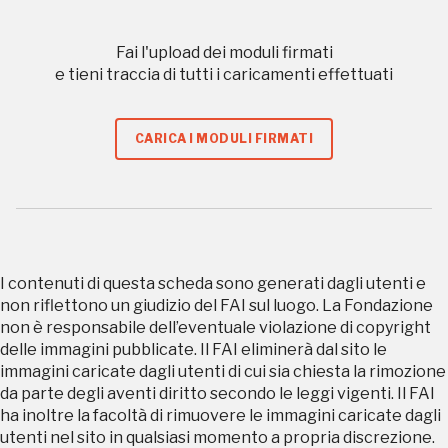
Gallerie d’Itali
Fai l'upload dei moduli firmati
Milano
Gratis
e tieni traccia di tutti i caricamenti effettuati
CARICA I MODULI FIRMATI
Tutto questo non
I contenuti di questa scheda sono generati dagli utenti e
sarebbe possibile
non riflettono un giudizio del FAI sul luogo. La Fondazione
non è responsabile dell’eventuale violazione di copyright
senza di te
delle immagini pubblicate. Il FAI eliminerà dal sito le
immagini caricate dagli utenti di cui sia chiesta la rimozione
da parte degli aventi diritto secondo le leggi vigenti. Il FAI
ha inoltre la facoltà di rimuovere le immagini caricate dagli
utenti nel sito in qualsiasi momento a propria discrezione.