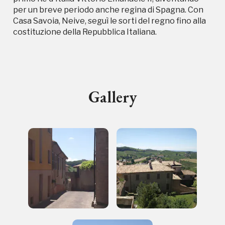
per un breve periodo anche regina di Spagna. Con
Casa Savoia, Neive, seguì le sorti del regno fino alla
costituzione della Repubblica Italiana.
I Luoghi del Cuore
Gallery
2014, 2016, 2018, 2020, 2022
Registrati alla newsletter
Accedi alle informazioni per te più interessanti,
a quelle inerenti i luoghi più vicini e gli eventi
organizzati