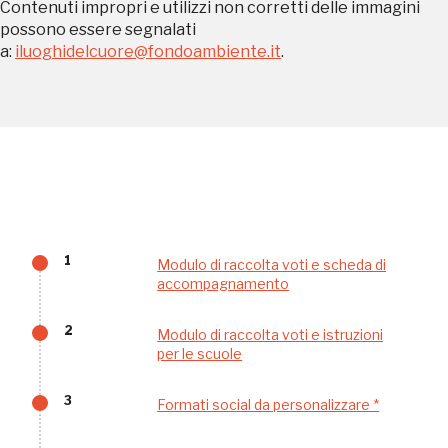
Contenuti impropri e utilizzi non corretti delle immagini
Gallerie d’Itali
possono essere segnalati
a:
iluoghidelcuore@fondoambiente.it
.
Milano
Gratis
Tutto questo non
1
Modulo di raccolta voti e scheda di
accompagnamento
sarebbe possibile
2
senza di te
Modulo di raccolta voti e istruzioni
per le scuole
3
Formati social da personalizzare *