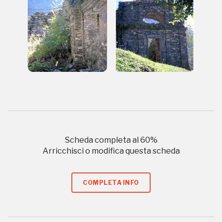
I Luoghi del Cuore
2010, 2014, 2016, 2018, 2020, 2022
Registrati alla newsletter
Scheda completa al
60
%
Accedi alle informazioni per te più interessanti,
Arricchisci o modifica questa scheda
a quelle inerenti i luoghi più vicini e gli eventi
organizzati
COMPLETA INFO
REGISTRATI