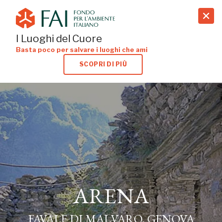
search
I Luoghi del Cuore
Basta poco per salvare i luoghi che ami
SCOPRI DI PIÙ
ARENA
FAVALE DI MALVARO, GENOVA
ARENA
FAVALE DI MALVARO, GENOVA