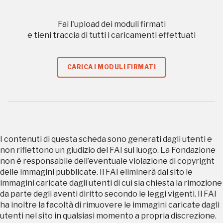
Fai l'upload dei moduli firmati
e tieni traccia di tutti i caricamenti effettuati
Regalati 365 giorni di arte e cultura nell'Italia
più bella, risparmiando.
CARICA I MODULI FIRMATI
ISCRIVITI AL FAI
Scopri tutte le opportunità riservate agli iscritti
Museo Cappell
I contenuti di questa scheda sono generati dagli utenti e
Sansevero
non riflettono un giudizio del FAI sul luogo. La Fondazione
Napoli
non è responsabile dell’eventuale violazione di copyright
delle immagini pubblicate. Il FAI eliminerà dal sito le
immagini caricate dagli utenti di cui sia chiesta la rimozione
Palazzo Strozzi
da parte degli aventi diritto secondo le leggi vigenti. Il FAI
Ingresso gratuito
Firenze
ha inoltre la facoltà di rimuovere le immagini caricate dagli
utenti nel sito in qualsiasi momento a propria discrezione.
nei Beni FAI tutto l'anno