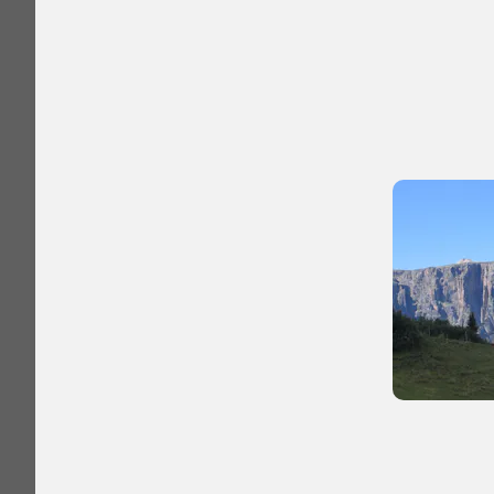
C
I Luoghi del C