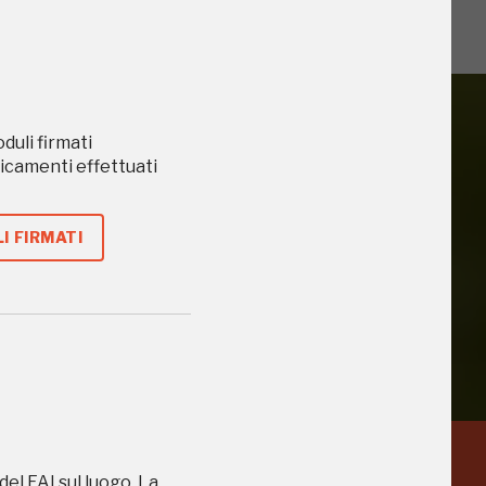
oduli firmati
caricamenti effettuati
iù vicini e gli
I FIRMATI
del FAI sul luogo. La