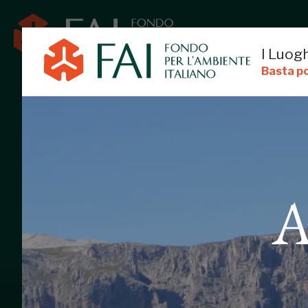
I Luogh
Basta po
A
ALPE DI SIUSI
CASTELROTTO, BOLZANO