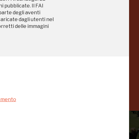
a
Pinacoteca
 pubblicate. Il FAI
Agnelli
-25%
-20%
 parte degli aventi
caricate dagli utenti nel
Torino
orretti delle immagini
Collezione
Peggy
-23%
-14%
Guggenheim
Venezia
a
-20%
namento