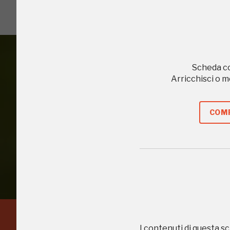
2003, 2004, 2006,
Scheda c
Arricchisci o 
Accedi alle in
COMP
I contenuti di questa sc