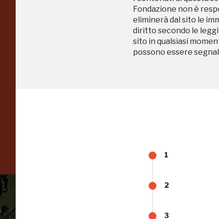
Regalati 365 giorni di
Fondazione non è respon
arte e cultura
eliminerà dal sito le im
diritto secondo le leggi
nell'Italia più bella,
sito in qualsiasi momen
possono essere segnala
risparmiando.
ISCRIVITI AL FAI
Scopri tutte le opportunità riservate agli iscritti
1
2
3