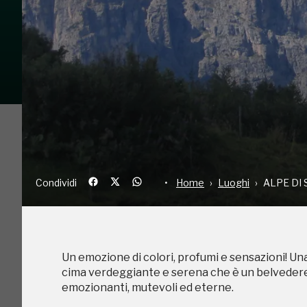
Condividi
Home
Luoghi
AL
Un emozione di colori, profumi e sensazioni! Una
cima verdeggiante e serena che è un belvedere
Condividi
Home
Luoghi
ALPE DI 
emozionanti, mutevoli ed eterne.
Un emozione di colori, profumi e sensazioni! Una
cima verdeggiante e serena che è un belvedere
emozionanti, mutevoli ed eterne.