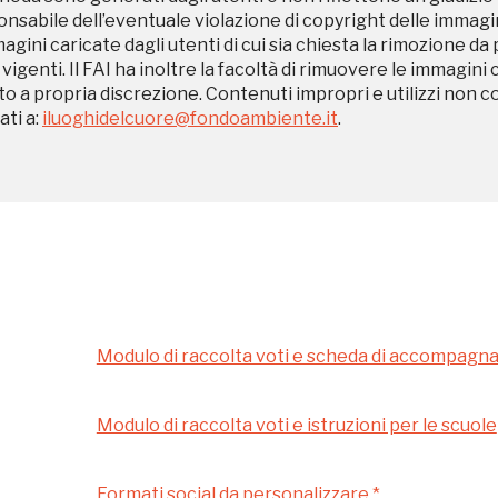
Museo Cappell
sabile dell’eventuale violazione di copyright delle immagini
Sansevero
magini caricate dagli utenti di cui sia chiesta la rimozione da
 vigenti. Il FAI ha inoltre la facoltà di rimuovere le immagini 
Napoli
to a propria discrezione. Contenuti impropri e utilizzi non c
ti a:
iluoghidelcuore@fondoambiente.it
.
Ingresso
Palazzo Strozzi
gratuito
Firenze
nei Beni FAI tutto
l'anno
Gallerie d’Itali
Gratis
Milano
Modulo di raccolta voti e scheda di accompag
Modulo di raccolta voti e istruzioni per le scuole
Formati social da personalizzare *