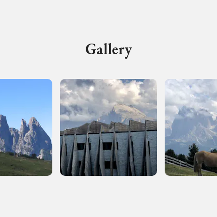
ampagne in corso in questo luo
Gallery
I Luoghi del Cuore
Storico campagne in questo luog
uore