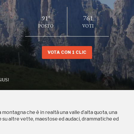
91°
761
POSTO
VOTI
PE DI SIUSI
VOTA CON 1 CLIC
 montagna che è in realtà una valle d’alta quota, una
 su altre vette, maestose ed audaci, drammatiche ed
SIUSI
 montagna che è in realtà una valle d’alta quota, una
 su altre vette, maestose ed audaci, drammatiche ed