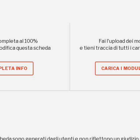
 2010, 2012, 2014, 2016, 2018, 2020, 2022
Registrati alla newsletter
ompleta al
100
%
Fai l'upload dei m
modifica questa scheda
e tieni traccia di tutti i 
formazioni per te più interessanti, a quelle inerenti i luoghi p
eventi organizzati
LETA INFO
CARICA I MODUL
REGISTRATI
heda sono generati dagli utenti e non riflettono un giudizio 