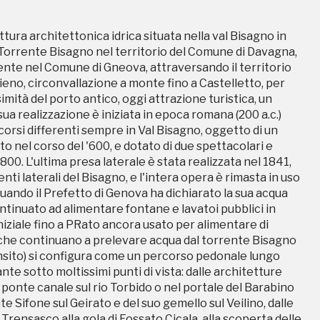
ntinuato ad alimentare fontane e lavatoi pubblici in
 iniziale fino a PRato ancora usato per alimentare di
tura architettonica idrica situata nella val Bisagno in
 che continuano a prelevare acqua dal torrente Bisagno
l Torrente Bisagno nel territorio del Comune di Davagna,
ansito) si configura come un percorso pedonale lungo
nte nel Comune di Gneova, attraversando il territorio
nte sotto moltissimi punti di vista: dalle architetture
lieno, circonvallazione a monte fino a Castelletto, per
 ponte canale sul rio Torbido o nel portale del Barabino
ssimità del porto antico, oggi attrazione turistica, un
te Sifone sul Geirato e del suo gemello sul Veilino, dalle
 realizzazione è iniziata in epoca romana (200 a.c.)
Trensasco alla gola di Fossato Cicala, alla scoperta delle
orsi differenti sempre in Val Bisagno, oggetto di un
o lungo l'affascinante tratto dell'acquedotto
el corso del '600, e dotato di due spettacolari e
nte Sifone sul Geirato, all'architettura sacra con le
 '800. L'ultima presa laterale è stata realizzata nel 1841,
 San Bartolomeo di Staglieno e agli Oratori di San Rocco
nti laterali del Bisagno, e l'intera opera è rimasta in uso
ate a spelndide pavimentazioni tradizionali "a risseu"
uando il Prefetto di Genova ha dichiarato la sua acqua
 sulla costa ligure), scoprendo continuamente come
ntinuato ad alimentare fontane e lavatoi pubblici in
ungendo nel centro cittadino.
 iniziale fino a PRato ancora usato per alimentare di
 che continuano a prelevare acqua dal torrente Bisagno
ansito) si configura come un percorso pedonale lungo
nte sotto moltissimi punti di vista: dalle architetture
 ponte canale sul rio Torbido o nel portale del Barabino
te Sifone sul Geirato e del suo gemello sul Veilino, dalle
Trensasco alla gola di Fossato Cicala, alla scoperta delle