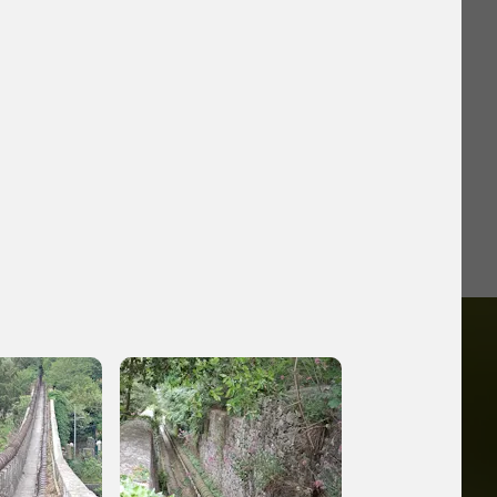
o
iù vicini e gli