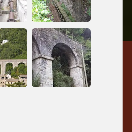
a
Pinacoteca
Agnelli
-25%
-20%
Torino
Collezione
Peggy
-23%
-14%
Guggenheim
Venezia