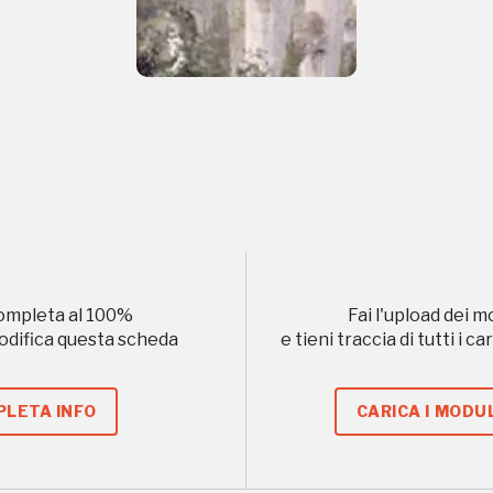
Gallerie d’Itali
Gratis
Milano
ompleta al
100
%
Fai l'upload dei m
modifica questa scheda
e tieni traccia di tutti i 
 questo non sarebbe possibile senza
LETA INFO
CARICA I MODUL