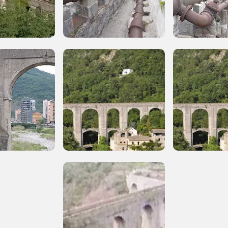
REGISTRATI
Museo Cappell
Sansevero
Napoli
Ingresso
Palazzo Strozzi
gratuito
Firenze
nei Beni FAI tutto
l'anno