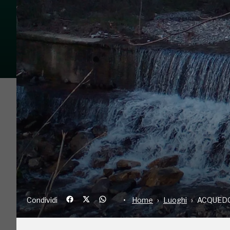
Condividi
Home
Luoghi
AC
L'acquedotto storico di Genova è un'antica strut
Provincia di Genova. Ha inizio lungo il corso de
e prosegue il suo percorso successivo interame
dei quartieri di Prato, Struppa, Molassana, Stag
finire all'altezza della Ripa (o Sottoripa), in pro
tempo grande porto del mar Mediterraneo. La sua
proseguita in epoca medioevale su quote e perc
prolungamento e contestuale ammodernamento n
Condividi
Home
Luoghi
ACQUEDO
avvenieristici ponti sifone tra fine '700 e inizio
per cercare di captare anche l'acqua degli afflue
come acquedotto cittadino fino al 17/07/1917, q