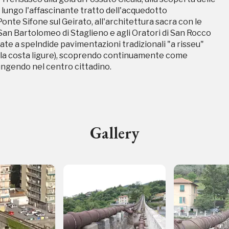
o lungo l'affascinante tratto dell'acquedotto
nte Sifone sul Geirato, all'architettura sacra con le
Storico campagne in questo luog
 San Bartolomeo di Staglieno e agli Oratori di San Rocco
ate a spelndide pavimentazioni tradizionali "a risseu"
 sulla costa ligure), scoprendo continuamente come
ungendo nel centro cittadino.
uore
Gallery
 2012, 2014, 2016, 2018, 2020, 2022, 2024
Registrati alla newsletter
formazioni per te più interessanti, a quelle inerenti i luoghi p
eventi organizzati