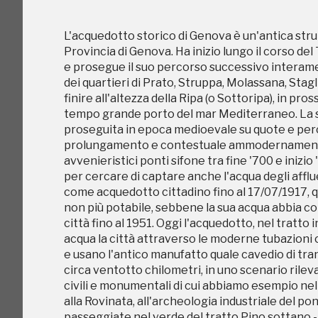
non più potabile, sebbene la sua acqua abbia co
città fino al 1951. Oggi l'acquedotto, nel tratto
L'acquedotto storico di Genova è un'antica strut
acqua la città attraverso le moderne tubazioni
Provincia di Genova. Ha inizio lungo il corso de
e usano l'antico manufatto quale cavedio di tr
e prosegue il suo percorso successivo interame
circa ventotto chilometri, in uno scenario rileva
dei quartieri di Prato, Struppa, Molassana, Stag
civili e monumentali di cui abbiamo esempio nel
finire all'altezza della Ripa (o Sottoripa), in pro
alla Rovinata, all'archeologia industriale del pon
tempo grande porto del mar Mediterraneo. La sua
passeggiate nel verde del tratto Pino sottano - 
proseguita in epoca medioevale su quote e perc
varie frazioni tra Prato e Struppa, in Val Geirat
prolungamento e contestuale ammodernamento n
seicentesco precedente alla realizzazione del Po
avvenieristici ponti sifone tra fine '700 e inizio
chiese di San Siro di Struppa, Molassana Alta e
per cercare di captare anche l'acqua degli afflue
e di San Bartolomeo di Staglieno (spesso associ
come acquedotto cittadino fino al 17/07/1917, q
realizzate con ciottoli bianchi e neri raccolti
non più potabile, sebbene la sua acqua abbia co
l'acquedotto si è trasformato e mimetizzato gi
città fino al 1951. Oggi l'acquedotto, nel tratto
acqua la città attraverso le moderne tubazioni
e usano l'antico manufatto quale cavedio di tr
circa ventotto chilometri, in uno scenario rileva
civili e monumentali di cui abbiamo esempio nel
alla Rovinata, all'archeologia industriale del pon
passeggiate nel verde del tratto Pino sottano - 