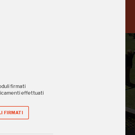
a
-20%
oduli firmati
caricamenti effettuati
 di te
I FIRMATI