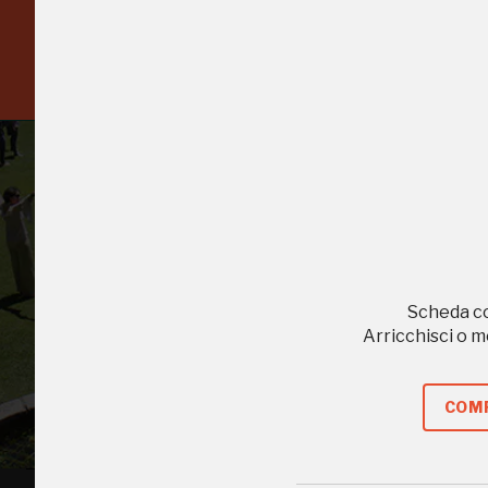
Scopri tutte le opportunità riservate agli iscritti
Scheda c
Arricchisci o 
Tutto
COMP