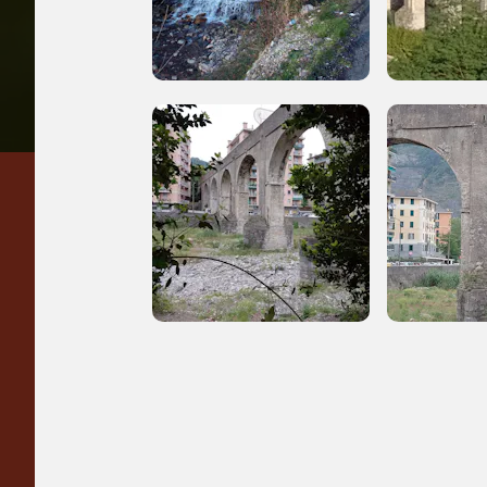
Regalati 365 giorni di
arte e cultura
nell'Italia più bella,
risparmiando.
ISCRIVITI AL FAI