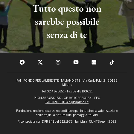
Tutto questo non
sarebbe possibile
senza di te
FAI - FONDO PER L'AMBIENTE ITALIANO ETS - Via Carlo Foldi, 2 - 20135
Milano
Tel. 02 4676151 - Fax 02 48193631
P.I.: 04358650150 - C.F.: 80102030154 - PEC:
80102030154ri@legalmail.it
Fondazione nazionale senza scopo di lucro per la tutela e la valorizzazione
dell'arte, della natura e del paesaggio italiani.
Riconosciuta con DPR 941 del 3.12.1975 - Iscritta al RUNTS rep. n. 2092