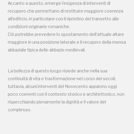
complesso.
Accanto a questo, emerge l’esigenza di interventi di
recupero che permettano di restituire maggiore coerenza
all’edificio, in particolare con il ripristino del transetto alle
condizioni originarie romaniche.
Ciò potrebbe prevedere lo spostamento dell’attuale altare
maggiore in una posizione laterale e il recupero della mensa
abbaziale tipica delle abbazie medievali.
Campagne in corso in questo
luogo
La bellezza di questo luogo risiede anche nella sua
continuità di vita e trasformazione nel corso dei secoli;
tuttavia, alcuni interventi del Novecento appaiono oggi
poco coerenti con il contesto storico e architettonico, non
rispecchiando pienamente la dignità e il valore del
complesso.
I Luoghi del Cuore