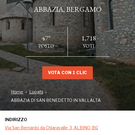
ABBAZIA, BERGAMO
47°
1,718
POSTO
VOTI
VOTA CON 1 CLIC
INDIRIZZO
Home
Luoghi
Via San Bernardo da Chiaravalle, 3, ALBINO, BG
ABBAZIA DI SAN BENEDETTO IN VALLALTA
INDIRIZZO
L’abbazia di San Benedetto rappresenta il più antico luogo di
Via San Bernardo da Chiaravalle, 3, ALBINO, BG
culto cattolico della Valle del Lujo.