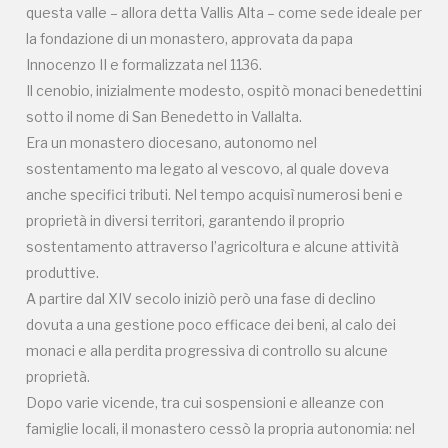
proprietà.
questa valle – allora detta Vallis Alta – come sede ideale per
Dopo varie vicende, tra cui sospensioni e alleanze con
la fondazione di un monastero, approvata da papa
famiglie locali, il monastero cessò la propria autonomia: nel
Innocenzo II e formalizzata nel 1136.
1470 passò alla Sede Apostolica e nel 1789 venne messo
Il cenobio, inizialmente modesto, ospitò monaci benedettini
all’asta dalla Repubblica di Venezia.
sotto il nome di San Benedetto in Vallalta.
Solo nel 1808 fu riacquisita dalla comunità locale.
Era un monastero diocesano, autonomo nel
sostentamento ma legato al vescovo, al quale doveva
anche specifici tributi. Nel tempo acquisì numerosi beni e
L’abbazia conserva opere di rilievo artistico, tra cui lavori
proprietà in diversi territori, garantendo il proprio
della bottega dei Manni, dipinti di Giuseppe Carnelli e una
sostentamento attraverso l’agricoltura e alcune attività
tela attribuita ad Antonio Cifrondi.
produttive.
Sul retro si distinguono le absidi romaniche lombarde, fiore
A partire dal XIV secolo iniziò però una fase di declino
all'occhiello del complesso, sebbene in parte rimaneggiate
dovuta a una gestione poco efficace dei beni, al calo dei
nel corso dei secoli.
monaci e alla perdita progressiva di controllo su alcune
proprietà.
Dopo varie vicende, tra cui sospensioni e alleanze con
Oggi l’abbazia necessita innanzitutto di una maggiore
famiglie locali, il monastero cessò la propria autonomia: nel
valorizzazione: si tratta infatti di un luogo ancora poco