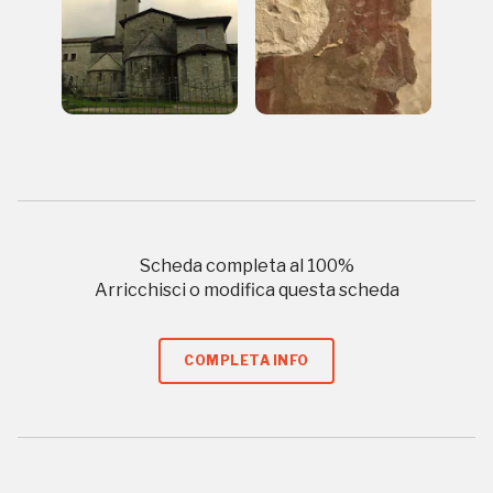
Sansevero
Napoli
Palazzo Strozzi
Ingresso gratuito
Firenze
nei Beni FAI tutto l'anno
Gallerie d’Itali
Milano
Gratis
Scheda completa al
100
%
Arricchisci o modifica questa scheda
COMPLETA INFO
Tutto questo non