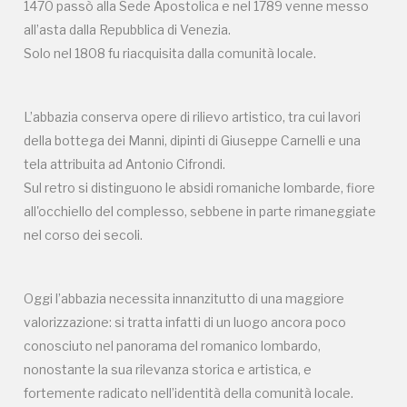
1470 passò alla Sede Apostolica e nel 1789 venne messo
conosciuto nel panorama del romanico lombardo,
all’asta dalla Repubblica di Venezia.
nonostante la sua rilevanza storica e artistica, e
Solo nel 1808 fu riacquisita dalla comunità locale.
fortemente radicato nell’identità della comunità locale.
Accanto a questo, emerge l’esigenza di interventi di
recupero che permettano di restituire maggiore coerenza
L’abbazia conserva opere di rilievo artistico, tra cui lavori
all’edificio, in particolare con il ripristino del transetto alle
della bottega dei Manni, dipinti di Giuseppe Carnelli e una
condizioni originarie romaniche.
tela attribuita ad Antonio Cifrondi.
Ciò potrebbe prevedere lo spostamento dell’attuale altare
Sul retro si distinguono le absidi romaniche lombarde, fiore
maggiore in una posizione laterale e il recupero della mensa
all'occhiello del complesso, sebbene in parte rimaneggiate
abbaziale tipica delle abbazie medievali.
nel corso dei secoli.
La bellezza di questo luogo risiede anche nella sua
Oggi l’abbazia necessita innanzitutto di una maggiore
continuità di vita e trasformazione nel corso dei secoli;
valorizzazione: si tratta infatti di un luogo ancora poco
tuttavia, alcuni interventi del Novecento appaiono oggi
conosciuto nel panorama del romanico lombardo,
poco coerenti con il contesto storico e architettonico, non
nonostante la sua rilevanza storica e artistica, e
rispecchiando pienamente la dignità e il valore del
fortemente radicato nell’identità della comunità locale.