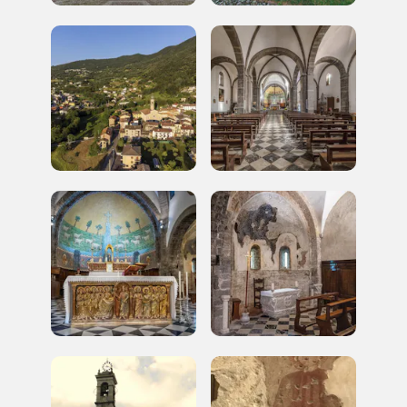
a quelle inerenti i luoghi più vicini e gli eventi
organizzati
REGISTRATI
Regalati 365 giorni di arte e cultura nell'Italia
più bella, risparmiando.
ISCRIVITI AL FAI
Scopri tutte le opportunità riservate agli iscritti
Museo Cappell