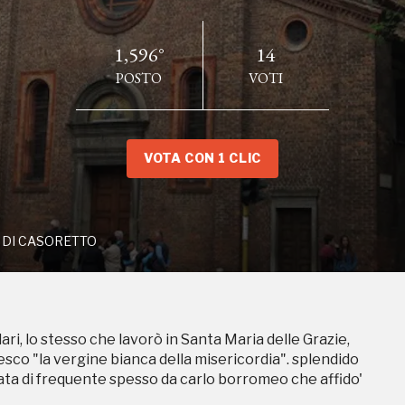
1,596°
14
POSTO
VOTI
BAZIA DI CASORETTO
VOTA CON 1 CLIC
 DI CASORETTO
ari, lo stesso che lavorò in Santa Maria delle Grazie,
ampagne in corso in questo luo
resco "la vergine bianca della misericordia". splendido
ntata di frequente spesso da carlo borromeo che affido'