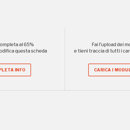
, 2022, 2024
Registrati alla newsletter
formazioni per te più interessanti, a quelle inerenti i luoghi p
eventi organizzati
ompleta al
65
%
Fai l'upload dei m
modifica questa scheda
e tieni traccia di tutti i 
LETA INFO
CARICA I MODUL
REGISTRATI
Museo Cappell
Sansevero
Napoli