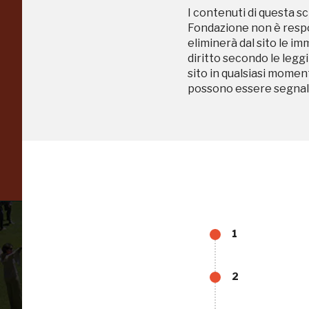
nell'Italia più bella,
I contenuti di questa sc
Fondazione non è respon
risparmiando.
eliminerà dal sito le im
diritto secondo le leggi
sito in qualsiasi momen
possono essere segnala
ISCRIVITI AL FAI
Scopri tutte le opportunità riservate agli iscritti
1
2