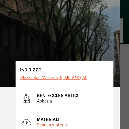
INDIRIZZO
Piazza San Materno, 8, MILANO, MI
INDIRIZZO
Piazza San Materno, 8, MILANO, MI
BENI ECCLESIASTICI
Abbazia
go
MATERIALI
Scarica materiali