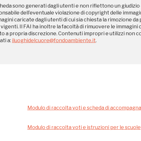
heda sono generati dagli utenti e non riflettono un giudizio 
sabile dell’eventuale violazione di copyright delle immagini
magini caricate dagli utenti di cui sia chiesta la rimozione da
Ingresso
Palazzo Strozzi
 vigenti. Il FAI ha inoltre la facoltà di rimuovere le immagini 
gratuito
to a propria discrezione. Contenuti impropri e utilizzi non c
Firenze
ti a:
iluoghidelcuore@fondoambiente.it
.
nei Beni FAI tutto
l'anno
Gallerie d’Itali
Gratis
Milano
Modulo di raccolta voti e scheda di accompag
Modulo di raccolta voti e istruzioni per le scuole