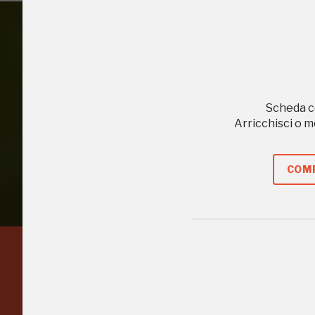
2016, 2018, 2020
Accedi alle in
Scheda c
Arricchisci o 
COMP
Regalati 365 giorni di
arte e cultura