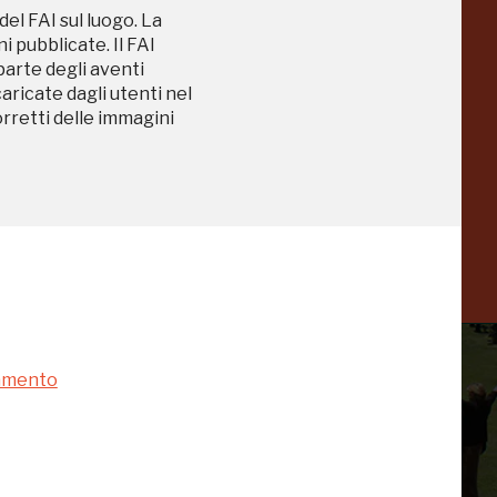
del FAI sul luogo. La
 pubblicate. Il FAI
Collezione
 parte degli aventi
caricate dagli utenti nel
Peggy
-23%
-14%
orretti delle immagini
Guggenheim
Venezia
a
-20%
namento