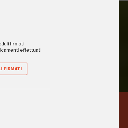
iù vicini e gli
oduli firmati
caricamenti effettuati
I FIRMATI
a
Pinacoteca
Agnelli
-25%
-20%
Torino