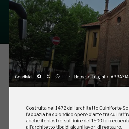
Condividi
Home
Luoghi
AB
Condividi
Home
Luoghi
ABBAZIA
Costruita nel 1472 dall’architetto Guiniforte Sol
C
l’abbazia ha splendide opere d'arte tra cui l'aff
anche il chiostro. sul finire del 1500 fu freque
all'architetto tibaldi alcuni lavori di restauro.