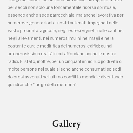
per secoli non solo una fondamentale risorsa spirituale,
essendo anche sede parrocchiale, ma anche lavorativa per
numerose generazioni di nostri antenati, impegnati nelle
vaste proprietà agricole, negli estesi vigneti, nelle cantine,
negli allevamenti, nei numerosi mulini, nei magli e nella
costante cura e modififica dei numerosi edifici; quindi
un'operosissima realtà in cui affondano anche le nostre
Campagne in corso in questo
radici. E' stato, inoltre, per un cinquantennio, luogo di vita di
luogo
molte persone nel quale si sono anche consumati episodi
dolorosi avvenuti nell’ultimo conflitto mondiale diventando
quindi anche “luogo della memoria".
Gallery
I Luoghi del Cuore