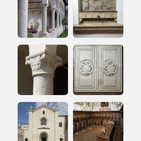
Tutto questo non
sarebbe possibile
senza di te
FAI - FONDO PER L'AMBIENTE ITALIANO ETS - Via Carlo Foldi, 2 - 20135
Milano
Tel. 02 4676151 - Fax 02 48193631
P.I.: 04358650150 - C.F.: 80102030154 - PEC:
80102030154ri@legalmail.it
Fondazione nazionale senza scopo di lucro per la tutela e la valorizzazione
dell'arte, della natura e del paesaggio italiani.
Riconosciuta con DPR 941 del 3.12.1975 - Iscritta al RUNTS rep. n. 2092