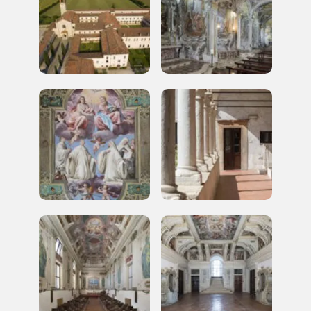
Registrati alla newsletter
Accedi alle informazioni per te più interessanti,
a quelle inerenti i luoghi più vicini e gli eventi
organizzati
REGISTRATI
Regalati 365 giorni di arte e cultura nell'Italia
più bella, risparmiando.
ISCRIVITI AL FAI
Scopri tutte le opportunità riservate agli iscritti