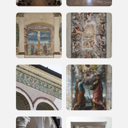
Museo Cappell
Sansevero
Napoli
Palazzo Strozzi
Ingresso gratuito
Firenze
nei Beni FAI tutto l'anno
Gallerie d’Itali
Milano
Gratis