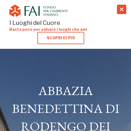
search
I Luoghi del Cuore
Basta poco per salvare i luoghi che ami
SCOPRI DI PIÙ
ABBAZIA
ABBAZIA
BENEDETTINA DI
BENEDETTINA DI
RODENGO DEI
RODENGO DEI