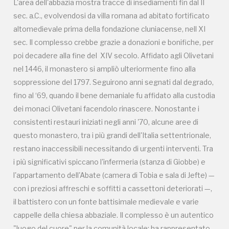
inaccessibili necessitando di urgenti interventi. Tra i
L'area dell'abbazia mostra tracce di insediamenti fin dal II
più significativi spiccano l'infermeria (stanza di
sec. a.C., evolvendosi da villa romana ad abitato fortificato
Giobbe) e l'appartamento dell'Abate (camera di
altomedievale prima della fondazione cluniacense, nell XI
Tobia e sala di Jefte) — con i preziosi affreschi e
sec. Il complesso crebbe grazie a donazioni e bonifiche, per
soffitti a cassettoni deteriorati —, il battistero con
poi decadere alla fine del XIV secolo. Affidato agli Olivetani
un fonte battisimale medievale e varie cappelle
nel 1446, il monastero si ampliò ulteriormente fino alla
della chiesa abbaziale. Il complesso è un autentico
"luogo del cuore" per la comunità locale: ha
soppressione del 1797. Seguirono anni segnati dal degrado,
rappresentato per secoli non solo una
fino al ‘69, quando il bene demaniale fu affidato alla custodia
fondamentale risorsa spirituale, essendo anche
dei monaci Olivetani facendolo rinascere. Nonostante i
sede parrocchiale, ma anche lavorativa per
consistenti restauri iniziati negli anni '70, alcune aree di
numerose generazioni di nostri antenati, impegnati
questo monastero, tra i più grandi dell'Italia settentrionale,
nelle vaste proprietà agricole, negli estesi vigneti,
nelle cantine, negli allevamenti, nei numerosi mulini,
restano inaccessibili necessitando di urgenti interventi. Tra
nei magli e nella costante cura e modififica dei
i più significativi spiccano l'infermeria (stanza di Giobbe) e
numerosi edifici; quindi un'operosissima realtà in cui
l'appartamento dell'Abate (camera di Tobia e sala di Jefte) —
affondano anche le nostre radici. E' stato, inoltre,
con i preziosi affreschi e soffitti a cassettoni deteriorati —,
per un cinquantennio, luogo di vita di molte persone
il battistero con un fonte battisimale medievale e varie
nel quale si sono anche consumati episodi dolorosi
cappelle della chiesa abbaziale. Il complesso è un autentico
avvenuti nell’ultimo conflitto mondiale diventando
quindi anche “luogo della memoria".
"luogo del cuore" per la comunità locale: ha rappresentato