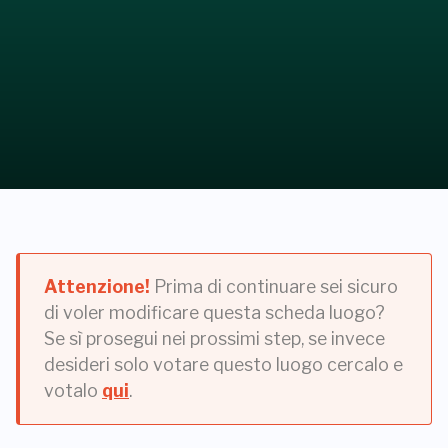
Attenzione!
Prima di continuare sei sicuro
di voler modificare questa scheda luogo?
Se sì prosegui nei prossimi step, se invece
desideri solo votare questo luogo cercalo e
votalo
qui
.