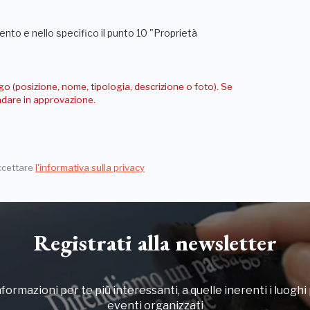
nto e nello specifico il punto 10 "Proprietà
go (posizione, nome, tipologia, descrizione o foto). Se
andare in approvazione.
ccettare
l'informativa sulla privacy
Registrati alla newsletter
formazioni per te più interessanti, a quelle inerenti i luoghi p
eventi organizzati