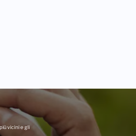
iù vicini e gli