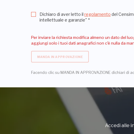
Dichiaro di aver letto il
regolamento
del Censime
intellettuale e garanzie"
*
Per inviare la richiesta modifica almeno un dato del luo
aggiungi solo i tuoi dati anagrafici non c'è nulla da m
MANDA IN APPROVAZIONE
Facendo clic su MANDA IN APPROVAZIONE dichiari di a
Accedi alle in