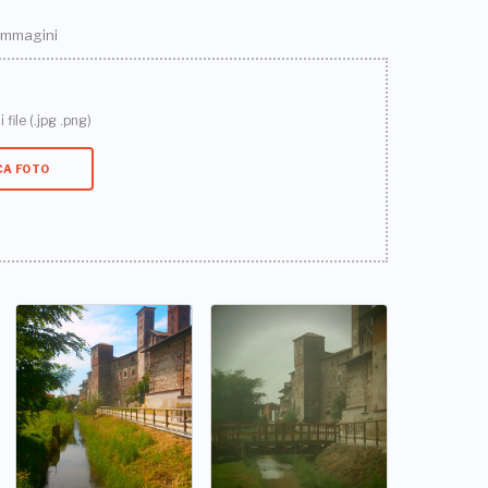
 immagini
 file (.jpg .png)
CA FOTO