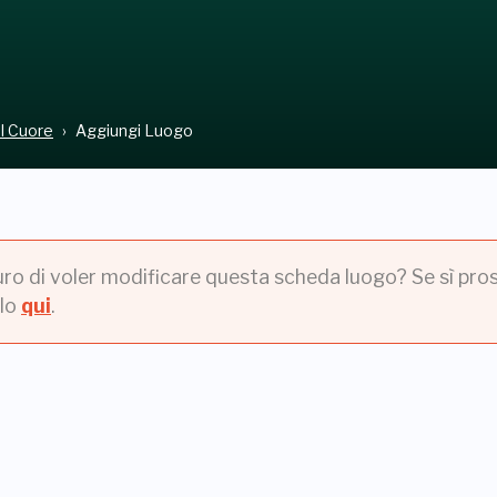
el Cuore
Aggiungi Luogo
uro di voler modificare questa scheda luogo? Se sì pros
lo
qui
.