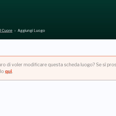
el Cuore
Aggiungi Luogo
uro di voler modificare questa scheda luogo? Se sì pros
lo
qui
.