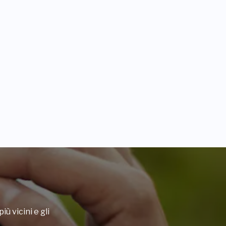
iù vicini e gli