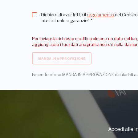
Dichiaro di aver letto il
regolamento
del Censime
intellettuale e garanzie"
*
Per inviare la richiesta modifica almeno un dato del luo
aggiungi solo i tuoi dati anagrafici non c'è nulla da m
MANDA IN APPROVAZIONE
Facendo clic su MANDA IN APPROVAZIONE dichiari di a
Accedi alle in