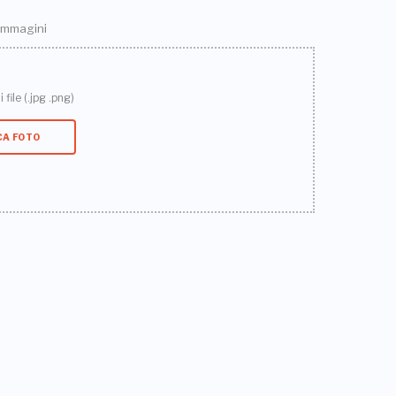
 immagini
 file (.jpg .png)
CA FOTO