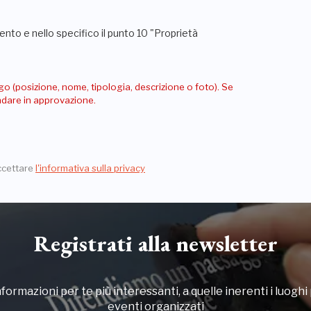
nto e nello specifico il punto 10 "Proprietà
go (posizione, nome, tipologia, descrizione o foto). Se
andare in approvazione.
ccettare
l'informativa sulla privacy
Registrati alla newsletter
formazioni per te più interessanti, a quelle inerenti i luoghi p
eventi organizzati