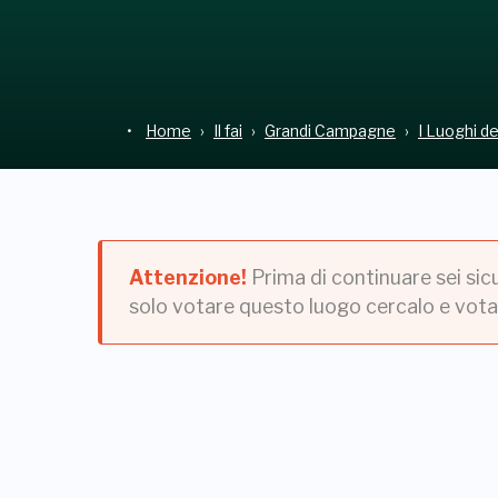
Home
Il fai
Grandi Campagne
I Luoghi d
Attenzione!
Prima di continuare sei sic
solo votare questo luogo cercalo e vota