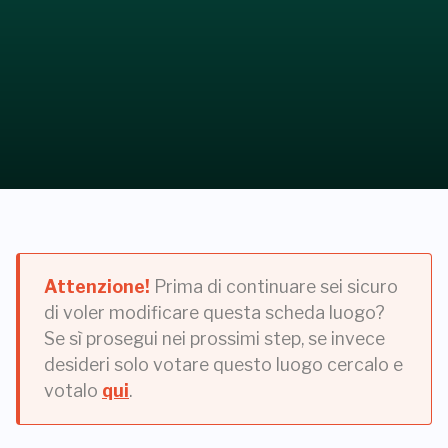
Attenzione!
Prima di continuare sei sicuro
di voler modificare questa scheda luogo?
Se sì prosegui nei prossimi step, se invece
desideri solo votare questo luogo cercalo e
votalo
qui
.