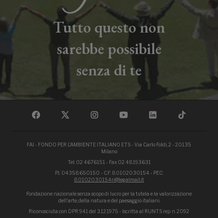
Tutto questo non
sarebbe possibile
senza di te
FAI - FONDO PER L'AMBIENTE ITALIANO ETS - Via Carlo Foldi, 2 - 20135
Milano
Tel. 02 4676151 - Fax 02 48193631
P.I.: 04358650150 - C.F.: 80102030154 - PEC:
80102030154ri@legalmail.it
Fondazione nazionale senza scopo di lucro per la tutela e la valorizzazione
dell'arte, della natura e del paesaggio italiani.
Riconosciuta con DPR 941 del 3.12.1975 - Iscritta al RUNTS rep. n. 2092