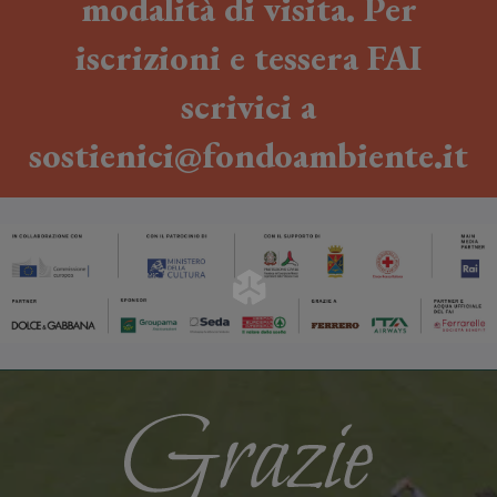
modalità di visita. Per
iscrizioni e tessera FAI
scrivici a
sostienici@fondoambiente.it