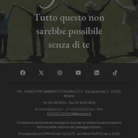
Tutto questo non
sarebbe possibile
senza di te
FAI - FONDO PER L'AMBIENTE ITALIANO ETS - Via Carlo Foldi, 2 - 20135
Milano
Tel. 02 4676151 - Fax 02 48193631
P.I.: 04358650150 - C.F.: 80102030154 - PEC:
80102030154ri@legalmail.it
Fondazione nazionale senza scopo di lucro per la tutela e la valorizzazione
dell'arte, della natura e del paesaggio italiani.
Riconosciuta con DPR 941 del 3.12.1975 - Iscritta al RUNTS rep. n. 2092