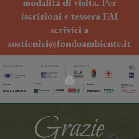
modalità di visita. Per
iscrizioni e tessera FAI
scrivici a
sostienici@fondoambiente.it