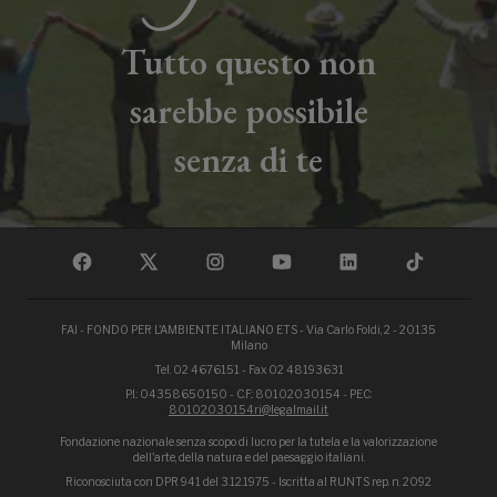
Tutto questo non
sarebbe possibile
senza di te
FAI - FONDO PER L'AMBIENTE ITALIANO ETS - Via Carlo Foldi, 2 - 20135
Milano
Tel. 02 4676151 - Fax 02 48193631
P.I.: 04358650150 - C.F.: 80102030154 - PEC:
80102030154ri@legalmail.it
Fondazione nazionale senza scopo di lucro per la tutela e la valorizzazione
dell'arte, della natura e del paesaggio italiani.
Riconosciuta con DPR 941 del 3.12.1975 - Iscritta al RUNTS rep. n. 2092