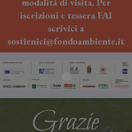
modalità di visita. Per
iscrizioni e tessera FAI
scrivici a
sostienici@fondoambiente.it