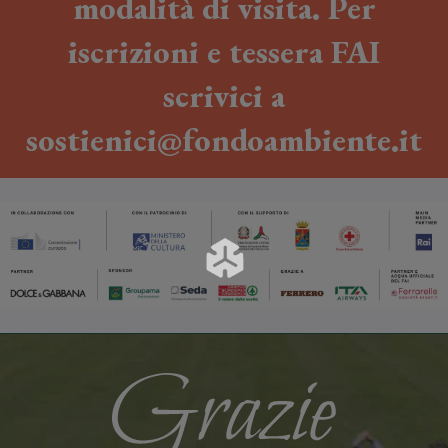
modalità di visita. Per
iscrizioni e tessera FAI
scrivici a
sostienici@fondoambiente.it