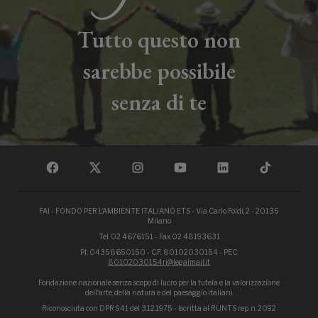
Tutto questo non
sarebbe possibile
senza di te
FAI - FONDO PER L'AMBIENTE ITALIANO ETS - Via Carlo Foldi, 2 - 20135
Milano
Tel. 02 4676151 - Fax 02 48193631
P.I.: 04358650150 - C.F.: 80102030154 - PEC:
80102030154ri@legalmail.it
Fondazione nazionale senza scopo di lucro per la tutela e la valorizzazione
dell'arte, della natura e del paesaggio italiani.
Riconosciuta con DPR 941 del 3.12.1975 - Iscritta al RUNTS rep. n. 2092