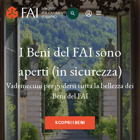
search
I Beni del FAI sono
aperti (in sicurezza)
Vademecum per godersi tutta la bellezza dei
Beni del FAI
SCOPRI I BENI