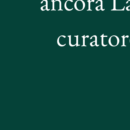
ancora La
curator