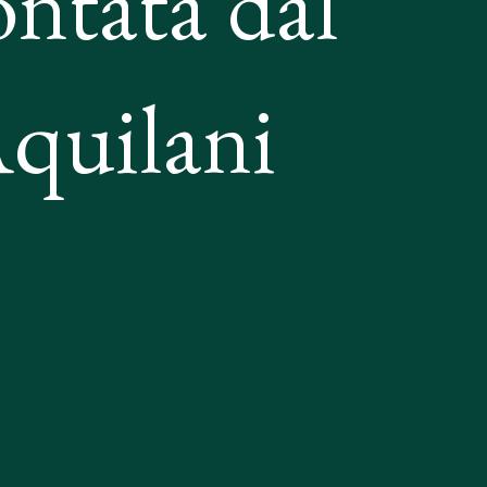
ontata dal
Aquilani