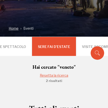
Home
Eventi
 E SPETTACOLO
SERE FAI D'ESTATE
VISITE ACCO
Hai cercato
"veneto"
Resetta la ricerca
2
risultati