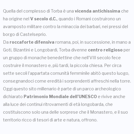
Quella del complesso di Torba è una
vicenda antichissima
che
ha origine nel
V secolo d.C.
, quando i Romani costruirono un
avamposto militare contro la minaccia dei barbari, nei pressi del
borgo di Castelseprio.
Da
roccaforte difensiva
romana, poi, in successione, in mano a
Goti, Bizantini e Longobardi, Torba divenne
centro religioso
per
un gruppo di monache benedettine che nell’VIII secolo fece
costruire il monastero e, più tardi, la piccola chiesa. Per circa
sette secoli l’appartata comunità femminile abitò questo luogo,
consegnandoci come eredità i sorprendenti affreschi nella torre.
Oggi questo sito millenario è parte di un parco archeologico
dichiarato
Patrimonio Mondiale dell’UNESCO
e rivive anche
alla luce dei continui ritrovamenti di età longobarda, che
costituiscono solo una delle sorprese che il Monastero, e il suo
territorio ricco di tesori di arte e natura, offrono.