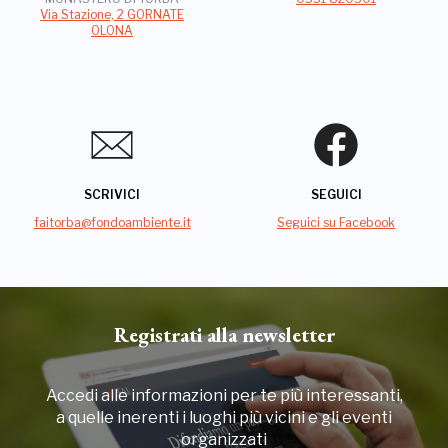
Via Stazione, 2 GORNATE
OLONA
SCRIVICI
SEGUICI
faitorba@fondoambiente.it
Seguici su Facebook
Registrati alla newsletter
Accedi alle informazioni per te più interessanti,
a quelle inerenti i luoghi più vicini e gli eventi
organizzati